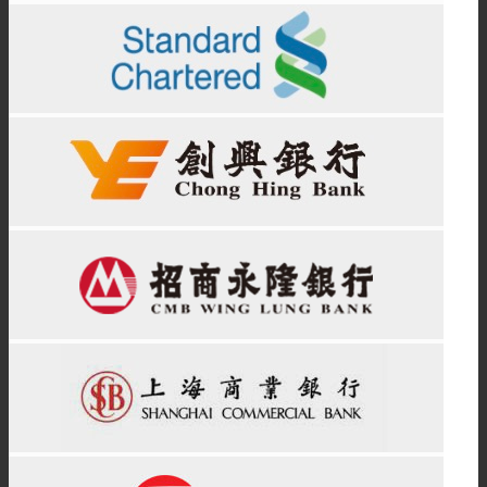
香港强积金办理
申请香港条形码
香港资产管理牌照申请
香港高才通申请
香港国际专线
企业百科
新闻动态