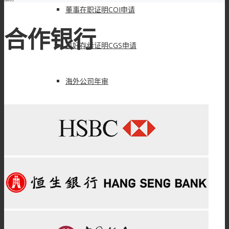
董事在职证明COI申请
合作银行
良好存续证明CGS申请
海外公司年审
财务税务
会计服务
审计服务
离岸豁免