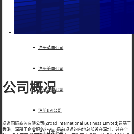
注册澳门公司
注册新加坡公司
注册英国公司
注册美国公司
公司概况
注册法国公司
注册BVI公司
卓道国际商务有限公司(Zroad International Business Limited)建基于
香港，深耕于企业服务业务。目前卓道的内地总部设在深圳，并在全
注册开曼公司