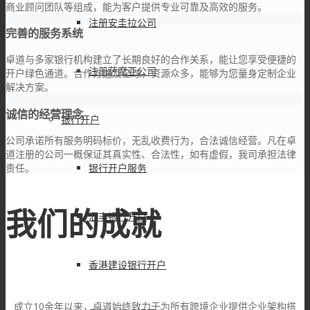
商业顾问团队等组成，能为客户提供专业可靠及高效的服务。
注册安圭拉公司
完善的服务系统
卓道与多家银行机构建立了长期良好的合作关系，能让您享受便捷的
注册萨摩亚公司
开户绿色通道。合作方遍及全球，资源众多，能够为您量身定制企业
解决方案。
诚信的经营理念
银行开户
公司承诺所有服务明码标价，无乱收费行为，合法诚信经营。凡在卓
道注册的公司一概保证其真实性、合法性，如有虚假，我司承担法律
银行开户服务
责任。
我们的成就
汇丰银行开户
香港建设银行开户
成立10余年以来，卓道始终致力于为所有跨境企业提供企业架构搭