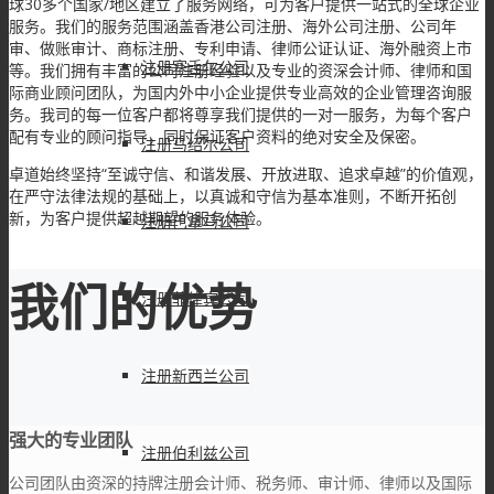
球30多个国家/地区建立了服务网络，可为客户提供一站式的全球企业
服务。我们的服务范围涵盖香港公司注册、海外公司注册、公司年
审、做账审计、商标注册、专利申请、律师公证认证、海外融资上市
注册塞舌尔公司
等。我们拥有丰富的公司注册经验以及专业的资深会计师、律师和国
际商业顾问团队，为国内外中小企业提供专业高效的企业管理咨询服
务。我司的每一位客户都将尊享我们提供的一对一服务，为每个客户
配有专业的顾问指导，同时保证客户资料的绝对安全及保密。
注册马绍尔公司
卓道始终坚持“至诚守信、和谐发展、开放进取、追求卓越”的价值观，
在严守法律法规的基础上，以真诚和守信为基本准则，不断开拓创
新，为客户提供超越期望的服务体验。
注册巴拿马公司
我们的优势
注册菲律宾公司
注册新西兰公司
强大的专业团队
注册伯利兹公司
公司团队由资深的持牌注册会计师、税务师、审计师、律师以及国际