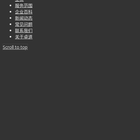
服务范围
企业百科
新闻动态
常见问题
联系我们
关于卓道
Scroll to top