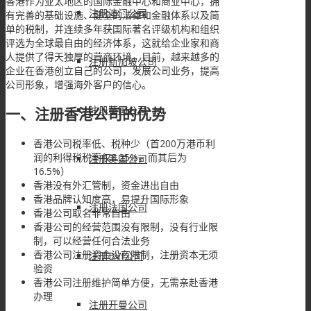
香港作为亚太地区的国际金融中心和商业中心，拥
注册澳门公司
有完善的基础设施、健全的法律和金融体系以及简
单的税制，并连续多年获国际著名评级机构和组织
评选为全球最自由的经济体系，这就给企业家和商
人提供了得天独厚的营商环境。目前，越来越多的
注册新加坡公司
企业在香港创立自己的公司，发展公司业务，提高
公司形象，增强海外客户的信心。
注册英国公司
一、注册香港公司的优势
香港公司税率低、税种少（首200万港币利
润的利得税税率仅8.25%，而其后为
注册美国公司
16.5%）
香港没有外汇管制，资金进出自由
香港品牌认知度高，易提升国际形象
注册法国公司
香港公司取名非常自由
香港公司的经营范围没有限制，没有行业限
制，可以经营任何合法业务
香港公司注册资金没有限制，注册资本无须
注册BVI公司
验资
香港公司注册维护简单方便，无需亲赴香港
办理
注册开曼公司