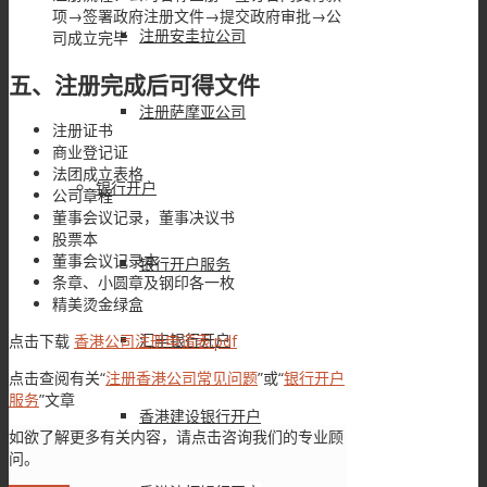
项→签署政府注册文件→提交政府审批→公
注册安圭拉公司
司成立完毕
五、注册完成后可得文件
注册萨摩亚公司
注册证书
商业登记证
法团成立表格
银行开户
公司章程
董事会议记录，董事决议书
股票本
董事会议记录本
银行开户服务
条章、小圆章及钢印各一枚
精美烫金绿盒
汇丰银行开户
点击下载
香港公司注册申请表.pdf
点击查阅有关“
注册香港公司常见问题
”或“
银行开户
服务
”文章
香港建设银行开户
如欲了解更多有关内容，请点击咨询我们的专业顾
问。