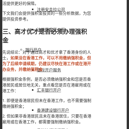
活提供更好的保障。
注册安圭拉公司
下文我们会提供强积金投资的一些分析数据，为您
提供投资参考。
注册萨摩亚公司
三、高才优才是否必须办理强积
金
银行开户
先说结论：对于通过高才和优才拿了香港身份的人
士，
如果没在香港工作，可以不用缴纳强积金，但
为了后续申请续期，仍建议尽快在港工作或在港开
办业务，并缴纳强积金
。
银行开户服务
根据强积金条例，是否必须缴纳强积金和您是否香
港居民或居住地无关，重点看您是否在港雇用或在
汇丰银行开户
港工作：
1. 即便是香港居民但未在香港工作，也不需要强制
缴纳强积金；
香港建设银行开户
2. 但如果非香港居民且未在香港居住，只要在香港
雇用或在香港工作，都需要强制缴纳强积金。