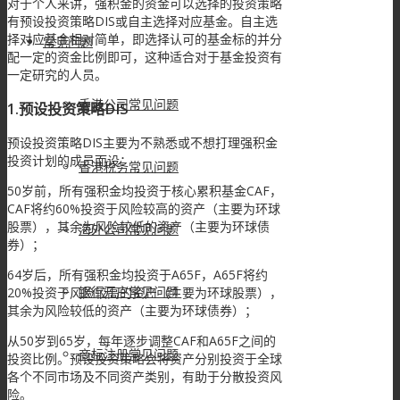
对于个人来讲，强积金的资金可以选择的投资策略
有预设投资策略DIS或自主选择对应基金。自主选
择对应基金相对简单，即选择认可的基金标的并分
常见问题
配一定的资金比例即可，这种适合对于基金投资有
一定研究的人员。
香港公司常见问题
1.预设投资策略DIS
预设投资策略DIS主要为不熟悉或不想打理强积金
投资计划的成员而设：
香港税务常见问题
50岁前，所有强积金均投资于核心累积基金CAF，
CAF将约60%投资于风险较高的资产（主要为环球
股票），其余为风险较低的资产（主要为环球债
海外公司常见问题
券）；
64岁后，所有强积金均投资于A65F，A65F将约
银行开户常见问题
20%投资于风险较高的资产（主要为环球股票），
其余为风险较低的资产（主要为环球债券）；
从50岁到65岁，每年逐步调整CAF和A65F之间的
商标注册常见问题
投资比例。预设投资策略会将资产分别投资于全球
各个不同市场及不同资产类别，有助于分散投资风
险。