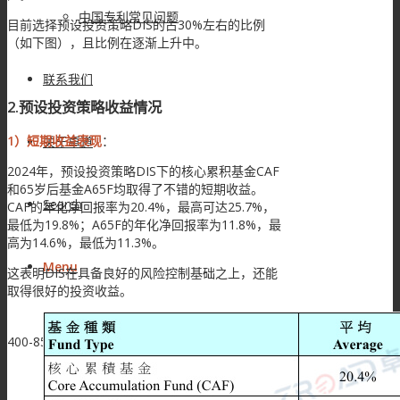
中国专利常见问题
目前选择预设投资策略DIS的占30%左右的比例
（如下图），且比例在逐渐上升中。
联系我们
2.预设投资策略收益情况
1）
短期收益表现
：
关于卓道
2024年，预设投资策略DIS下的核心累积基金CAF
和65岁后基金A65F均取得了不错的短期收益。
Search
CAF的年化净回报率为20.4%，最高可达25.7%，
最低为19.8%；A65F的年化净回报率为11.8%，最
高为14.6%，最低为11.3%。
Menu
这表明DIS在具备良好的风险控制基础之上，还能
取得很好的投资收益。
400-8522-882