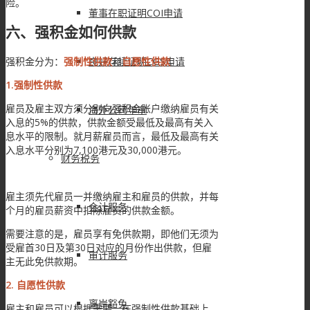
险。
董事在职证明COI申请
六、强积金如何供款
强积金分为：
强制性供款
和
自愿性供款
。
良好存续证明CGS申请
1.
强制性供款
雇员及雇主双方须分别向强积金账户缴纳雇员有关
海外公司年审
入息的5%的供款，供款金额受最低及最高有关入
息水平的限制。就月薪雇员而言，最低及最高有关
入息水平分别为7,100港元及30,000港元。
财务税务
雇主须先代雇员一并缴纳雇主和雇员的供款，并每
会计服务
个月的雇员薪资中扣除雇员的供款金额。
需要注意的是，雇员享有免供款期，即他们无须为
受雇首30日及第30日对应的月份作出供款，但雇
审计服务
主无此免供款期。
2. 自愿性供款
离岸豁免
雇主和雇员可以根据需要，在强制性供款基础上，