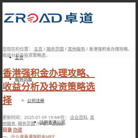
您现在的位置：
主页
/
服务范围
/
其他服务
/
香港强积金办理攻略、
收益分析及投资策略选...
主页
香港强积金办理攻略、
服务范围
收益分析及投资策略选
择
公司注册
更新时间：2025-01-09 19:44
/
在：
企业百科
,
其
注册香港公司
他服务
,
服务范围
/
作者：
zroad
目录
隐藏
一、什么是香港强积金MPF