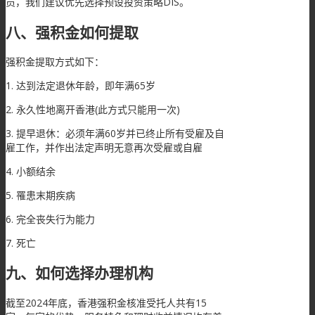
员，我们建议优先选择预设投资策略DIS。
八、强积金如何提取
强积金提取方式如下：
1. 达到法定退休年龄，即年满65岁
2. 永久性地离开香港(此方式只能用一次)
3. 提早退休：必须年满60岁并已终止所有受雇及自
雇工作，并作出法定声明无意再次受雇或自雇
4. 小额结余
5. 罹患末期疾病
6. 完全丧失行为能力
7. 死亡
九、如何选择办理机构
截至2024年底，香港强积金核准受托人共有15