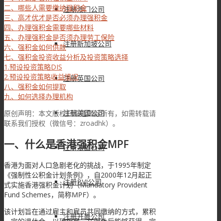
二、哪些人需要缴纳强积金
注册澳门公司
三、高才优才是否必须办理强积金
四、办理强积金需要哪些材料
五、办理强积金是否须办理劳工保险
注册新加坡公司
六、强积金如何供款
七、强积金投资收益分析及投资策略选择
1.预设投资策略DIS
2.预设投资策略收益情况
注册英国公司
八、强积金如何提取
九、如何选择办理机构
注册美国公司
原创声明：本文版权归卓道国际所有，如需转载请
联系我们授权（微信号：zroadhk）。
一、什么是香港强积金MPF
注册法国公司
香港为面对人口急剧老化的挑战，于1995年制定
《强制性公积金计划条例》，自2000年12月起正
注册BVI公司
式实施香港强积金计划（Mandatory Provident
Fund Schemes，简称MPF）。
该计划旨在通过雇主和雇员共同缴纳的方式，累积
注册开曼公司