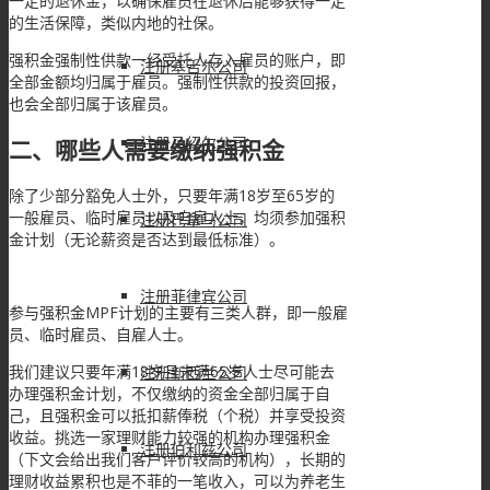
一定的退休金，以确保雇员在退休后能够获得一定
的生活保障，类似内地的社保。
强积金强制性供款一经受托人存入雇员的账户，即
注册塞舌尔公司
全部金额均归属于雇员。强制性供款的投资回报，
也会全部归属于该雇员。
注册马绍尔公司
二、哪些人需要缴纳强积金
除了少部分豁免人士外，只要年满18岁至65岁的
一般雇员、临时雇员以及自雇人士，均须参加强积
注册巴拿马公司
金计划（无论薪资是否达到最低标准）。
注册菲律宾公司
参与强积金MPF计划的主要有三类人群，即一般雇
员、临时雇员、自雇人士。
我们建议只要年满18岁且未满65岁人士尽可能去
注册新西兰公司
办理强积金计划，不仅缴纳的资金全部归属于自
己，且强积金可以抵扣薪俸税（个税）并享受投资
收益。挑选一家理财能力较强的机构办理强积金
注册伯利兹公司
（下文会给出我们客户评价较高的机构），长期的
理财收益累积也是不菲的一笔收入，可以为养老生