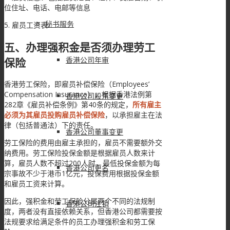
位住址、电话、电邮等信息
秘书服务
5. 雇员工资表
五、办理强积金是否须办理劳工
香港公司年审
保险
香港劳工保险，即雇员补偿保险（Employees’
Compensation Insurance），根据香港法例第
香港公司股东变更
282章《雇员补偿条例》第40条的规定，
所有雇主
必须为其雇员投购雇员补偿保险
，以承担雇主在法
律（包括普通法）下的责任。
香港公司董事变更
劳工保险的费用由雇主承担的，雇员不需要额外交
纳费用。劳工保险投保金额是根据雇员人数来计
算，雇员人数不超过200人时，最低投保金额为每
香港公司更名
宗事故不少于港币1亿元，投保费用根据投保金额
和雇员工资来计算。
因此，强积金和劳工保险分属两个不同的法规制
香港公司注销
度，两者没有直接依赖关系，但香港公司都需要按
法规要求给满足条件的员工办理强积金和劳工保