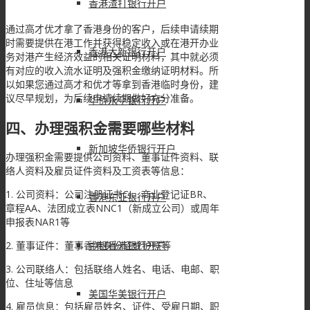
香港渣打银行开户
通过高才优才拿了香港身份的客户，后续申请续期
时需要提供在港工作并获得稳定收入或在港开办业
香港大新银行开户
务对港产生经济效益的相关证明材料，其中就必须
有对应的收入流水证明及强积金缴纳证明材料。所
以如果您通过高才和优才等拿到香港临时身份，建
议尽早规划，为后续申请续期做好充分准备。
华侨永亨银行开户
四、办理强积金需要哪些材料
新加坡华侨银行开户
办理强积金需要提供公司资料、董事证件资料、联
络人资料及雇员证件资料及工资表等信息：
1. 公司资料：公司注册证书CI、商业登记证BR、
香港东亚银行开户
章程AA、法团成立表NNC1（新成立公司）或周年
申报表NAR1等
中银香港银行开户
2. 董事证件：董事香港身份证或护照等
3. 公司联络人：包括联络人姓名、电话、电邮、职
位、住址等信息
美国华美银行开户
4. 雇员信息：包括雇员姓名、证件、受雇日期、职