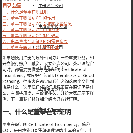
目录
隐藏
注册澳门公司
一、什么是董事在职证明
二、董事在职证明COI的作用
三、董事在职证明COI会披露哪些信息
注册新加坡公司
四、董事在职证明COI由谁签发
五、董事在职证明COI的有效期
六、出具董事在职证明COI需要多久
注册英国公司
七、董事在职证明COI样例范本
如果您使用注册的境外公司办理一些重要业务，如
开立银行账户、融资、设立外资公司、处理法院官
注册美国公司
司时，都需要提供董事在职证明 Certificate of
Incumbency 或良好存续证明 Certificate of Good
Standing。很多客户都会向我们咨询这两个文件到
底是什么，这里我们将详细讲解董事在职证明是什
注册法国公司
么、有哪些用途、有效期多久，并给大家展示下样
例，下一篇我们将详细介绍良好存续证明。
注册BVI公司
一、什么是董事在职证明
董事在职证明 Certificate of Incumbency，简称
COI，是由境外公司的注册代理人出具的文件，主
注册开曼公司