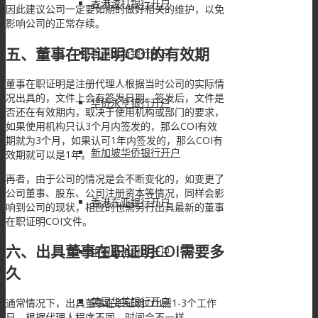
香港渣打银行开户
因此建议公司一定要如期的做好相关的维护，以免
影响公司的正常存续。
五、董事在职证明COI的有效期
香港大新银行开户
董事在职证明是注册代理人根据当时公司的实际情
况出具的，文件上会有签发日期。签发后，文件是
华侨永亨银行开户
否还在有效期内，取决于使用机构或部门的要求，
如果使用机构只认3个月内签发的，那么COI有效
期就为3个月，如果认可1年内签发的，那么COI有
新加坡华侨银行开户
效期就可以是1年。
再者，由于公司的情况是会不断变化的，如变更了
公司董事、股东、公司注册资本等情况，同样会影
香港东亚银行开户
响到公司的现状，相应的也需另行出具最新的董事
在职证明COI文件。
六、出具董事在职证明COI需要多
中银香港银行开户
久
美国华美银行开户
通常情况下，出具董事在职证明COI需1-3个工作
日，根据代理人程序不同，时间会不一样。