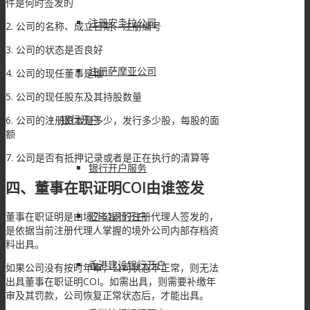
件是何时签发的
注册安圭拉公司
2. 公司的名称、成立日期、注册编号
3. 公司的状态是否良好
注册萨摩亚公司
4. 公司的现任董事是谁
5. 公司的现任股东及其持股数量
银行开户
6. 公司的注册资本是多少，发行多少股，每股的面
额
7. 公司是否有抵押记录或者是正在执行的清算等
银行开户服务
四、董事在职证明COI由谁签发
汇丰银行开户
董事在职证明是由境外公司的注册代理人签发的，
是依据当前注册代理人掌握的境外公司内部存档资
料出具。
香港建设银行开户
如果公司没有按时年审，公司状态不正常，则无法
出具董事在职证明COI。如需出具，则需要补缴年
审及其罚款，公司恢复正常状态后，才能出具。