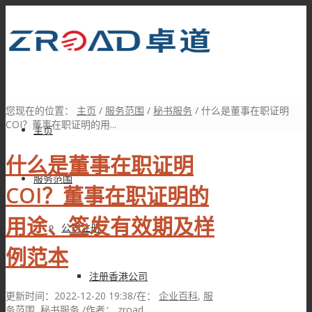
您现在的位置：
主页
/
服务范围
/
秘书服务
/
什么是董事在职证明
COI？董事在职证明的用...
主页
什么是董事在职证明
服务范围
COI？董事在职证明的
用途、签发有效期及样
公司注册
例范本
注册香港公司
更新时间：2022-12-20 19:38
/
在：
企业百科
,
服
务范围
,
秘书服务
/
作者：
zroad