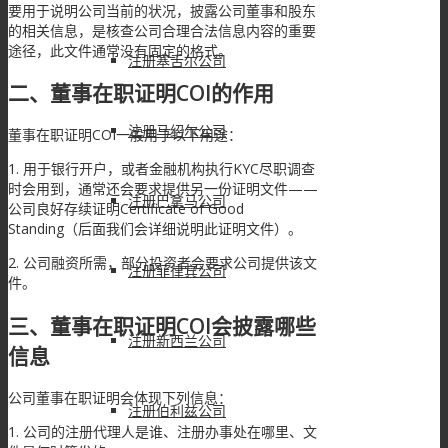
要用于说明公司当前的状况，披露公司董事和股东
的相关信息，是核查公司合理合法信息内容的重要
途径，此文件通常没有固定的格式。
注册塞舌尔公司
二、董事在职证明COI的作用
注册马绍尔公司
董事在职证明COI一般用于以下用途：
1. 用于银行开户，或者金融机构执行KYC尽职调查
时会用到，通常还会要求提供另一份证明文件——
注册巴拿马公司
公司良好存续证明Certificate of Good
Standing（后面我们会详细说明此证明文件）。
2. 公司融资所需，部分投资者会要求公司提供该文
注册菲律宾公司
件。
三、董事在职证明COI会披露哪些
注册新西兰公司
信息
公司董事在职证明会体现下列信息：
注册伯利兹公司
1. 公司的注册代理人是谁、注册办事处在哪里、文