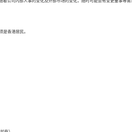
。随着公司内部人事的变化及外部市场的变化，随时可能会有变更董事等需
必须是香港居民。
：
（如有）