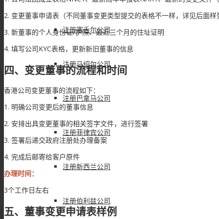
2. 变更董事申请表（不同董事变更类型提交的表格不一样，详见后面样
注册塞舌尔公司
3. 新董事的个人身份证/护照、最近三个月的住址证明
4. 填写公司KYC表格，更新新旧董事的信息
注册马绍尔公司
四、变更董事的流程和时间
香港公司变更董事的流程如下：
注册巴拿马公司
1. 明确公司变更后的董事信息
2. 安排出具变更董事的相关签字文件，进行签署
注册菲律宾公司
3. 签署后递交政府注册处办理备案
4. 完成后邮寄给客户原件
注册新西兰公司
办理时间：
3个工作日左右
注册伯利兹公司
五、董事变更申请表样例