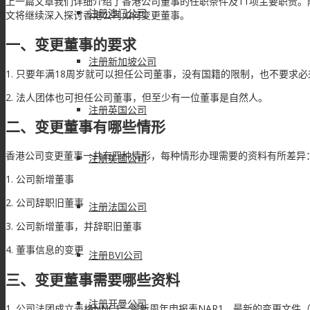
上一篇文章我们详细介绍了香港公司董事的任职条件及11项主要职责
注册澳门公司
文将继续深入探讨香港公司如何变更董事。
一、变更董事的要求
注册新加坡公司
1. 只要年满18周岁就可以担任公司董事，没有国籍的限制，也不要求
2. 法人团体也可担任公司董事，但至少有一位董事是自然人。
注册英国公司
二、变更董事有哪些情形
香港公司变更董事一共有四种情形，每种情形办理需要的资料有所差异
注册美国公司
1. 公司新增董事
2. 公司辞职旧董事
注册法国公司
3. 公司新增董事，并辞职旧董事
4. 董事信息的变更
注册BVI公司
三、变更董事需要哪些资料
注册开曼公司
1. 公司法团成立表格NNC1、最新周年申报表NAR1、最新的变更文件