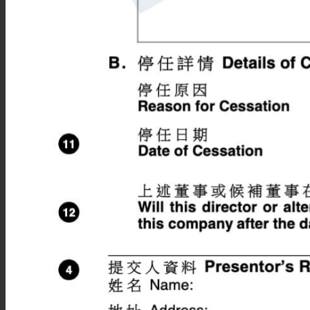
董事在职证明COI申请
良好存续证明CGS申请
海外公司年审
财务税务
会计服务
审计服务
离岸豁免