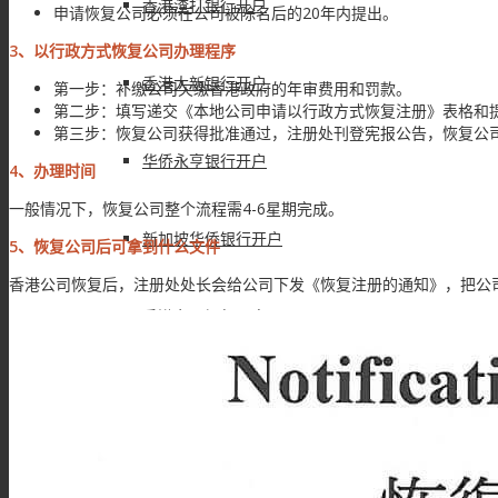
香港渣打银行开户
申请恢复公司必须在公司被除名后的20年内提出。
3、以行政方式恢复公司办理程序
香港大新银行开户
第一步：补缴公司欠缴香港政府的年审费用和罚款。
第二步：填写递交《本地公司申请以行政方式恢复注册》表格和
第三步：恢复公司获得批准通过，注册处刊登宪报公告，恢复公
华侨永亨银行开户
4、办理时间
一般情况下，恢复公司整个流程需4-6星期完成。
新加坡华侨银行开户
5、恢复公司后可拿到什么文件
香港公司恢复后，注册处处长会给公司下发《恢复注册的通知》，把公
香港东亚银行开户
中银香港银行开户
美国华美银行开户