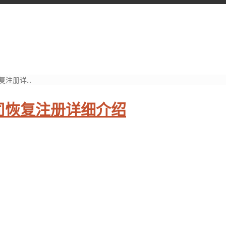
册详...
司恢复注册详细介绍