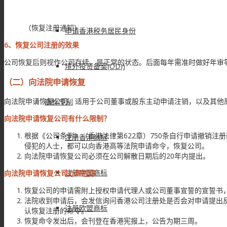
（恢复注册通知）
申请香港税务居民身份
6、恢复公司注册的效果
公司恢复后则视作公司存续，是正常的状态。后面每年需准时做好年审
境外投资备案(ODI)
（二）
向法院申请恢复
向法院申请恢复公司，适用于公司董事或股东主动申请注销，以及其他
商标专利
向法院申请恢复公司有什么限制？
根据《公司条例》（香港法律第622章）750条自行申请撤销
注册香港商标
侵犯的人士，都可以向香港高等法院申请命令，恢复公司。
向法院申请恢复公司必须在公司解散日期后的20年内提出。
注册中国商标
向法院申请恢复公司办理程序
恢复公司的申请需附上授权申请代理人或公司董事宣誓的宣誓书
法院收到申请后，会发信询问香港公司注册处是否会对申请提出
注册欧盟商标
认恢复注册的命令。
恢复命令发出后，会刊登在香港宪报上，公告为期三周。