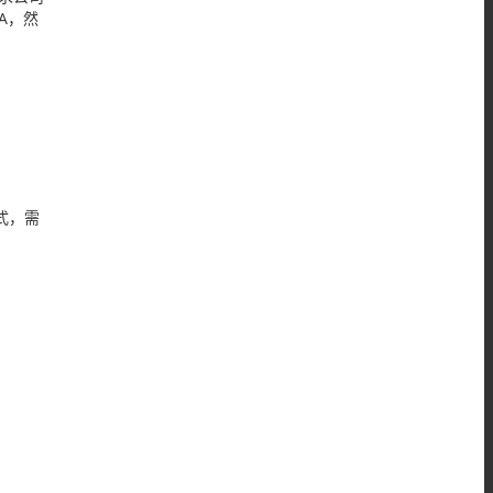
A，然
式，需