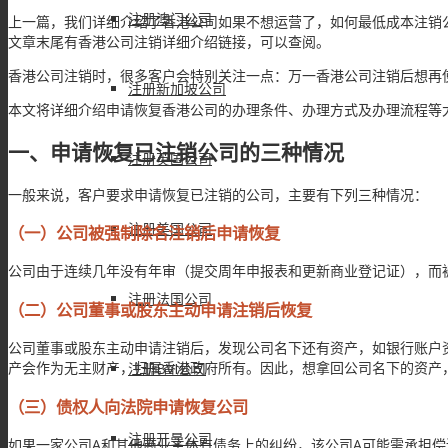
注册澳门公司
上一篇，我们详细介绍了香港公司如果不想运营了，如何最低成本注销
文章末尾有香港公司注销详细介绍链接，可以查阅。
香港公司注销时，很多客户会特别关注一点：万一香港公司注销后想再
注册新加坡公司
本文将详细介绍申请恢复香港公司的办理条件、办理方式及办理流程等
一、申请恢复已注销公司的三种情况
注册英国公司
一般来说，客户要求申请恢复已注销的公司，主要有下列三种情况：
注册美国公司
（一）公司被强制除名注销后申请恢复
公司由于连续几年没有年审（提交周年申报表和更新商业登记证），而
注册法国公司
（二）公司董事或股东主动申请注销后恢复
公司董事或股东主动申请注销后，发现公司名下还有资产，如银行账户
产会作为无主财产，归属香港政府所有。因此，想拿回公司名下的资产
注册BVI公司
（三）债权人向法院申请恢复公司
注册开曼公司
如果一家公司A和其他商业主体有债务上的纠纷，该公司A可能需承担