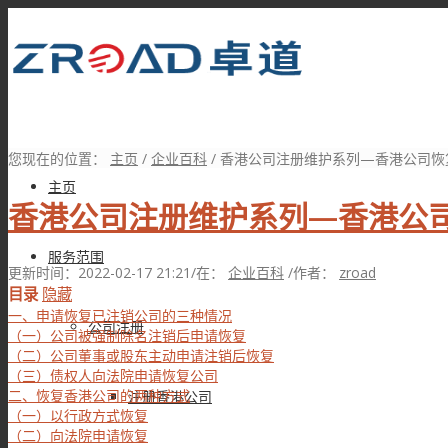
您现在的位置：
主页
/
企业百科
/
香港公司注册维护系列—香港公司恢复注
主页
香港公司注册维护系列—香港公
服务范围
更新时间：2022-02-17 21:21
/
在：
企业百科
/
作者：
zroad
目录
隐藏
一、申请恢复已注销公司的三种情况
公司注册
（一）公司被强制除名注销后申请恢复
（二）公司董事或股东主动申请注销后恢复
（三）债权人向法院申请恢复公司
二、恢复香港公司的两种方式
注册香港公司
（一）以行政方式恢复
（二）向法院申请恢复