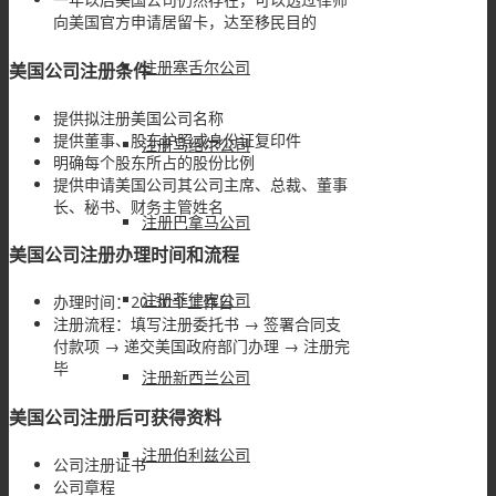
向美国官方申请居留卡，达至移民目的
注册塞舌尔公司
美国公司注册条件
提供拟注册美国公司名称
提供董事、股东护照或身份证复印件
注册马绍尔公司
明确每个股东所占的股份比例
提供申请美国公司其公司主席、总裁、董事
长、秘书、财务主管姓名
注册巴拿马公司
美国公司注册办理时间和流程
注册菲律宾公司
办理时间：20-30个工作日
注册流程：填写注册委托书 → 签署合同支
付款项 → 递交美国政府部门办理 → 注册完
毕
注册新西兰公司
美国公司注册后可获得资料
注册伯利兹公司
公司注册证书
公司章程