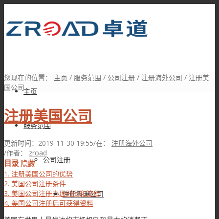
您现在的位置：
主页
/
服务范围
/
公司注册
/
注册海外公司
/
注册美
国公司
主页
注册美国公司
服务范围
更新时间：2019-11-30 19:55
/
在：
注册海外公司
/
作者：
zroad
公司注册
目录
隐藏
1.
注册美国公司的优势
2.
美国公司注册条件
3.
美国公司注册办理时间和流程
注册香港公司
4.
美国公司注册后可获得资料