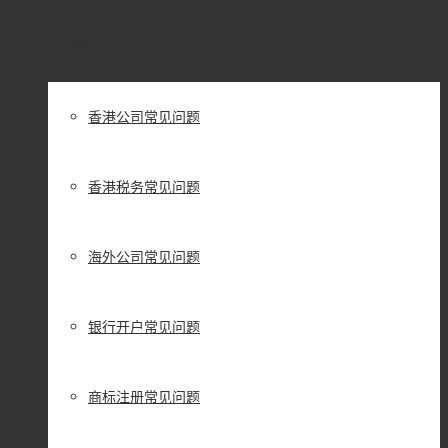
常见问题
香港公司常见问题
香港税务常见问题
海外公司常见问题
银行开户常见问题
商标注册常见问题