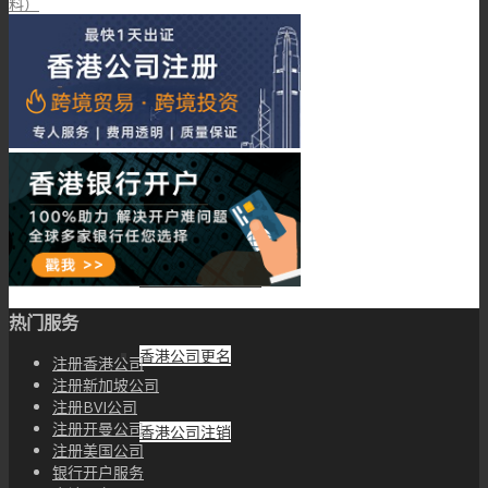
料）
秘书服务
香港公司年审
香港公司股东变更
香港公司董事变更
热门服务
香港公司更名
注册香港公司
注册新加坡公司
注册BVI公司
注册开曼公司
香港公司注销
注册美国公司
银行开户服务