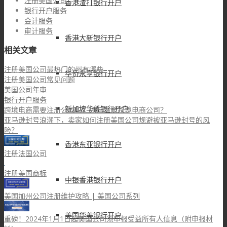
注册美国公司
香港渣打银行开户
银行开户服务
会计服务
审计服务
香港大新银行开户
相关文章
注册美国公司最热门的州有哪些
华侨永亨银行开户
注册美国公司常见问题
美国公司年审
银行开户服务
新加坡华侨银行开户
跨境电商需要注册公司吗？如何注册跨境电商公司？
亚马逊封号浪潮下，卖家如何注册美国公司规避被亚马逊封号的风
险？
香港东亚银行开户
注册法国公司
注册美国商标
中银香港银行开户
美国加州公司注册维护攻略 | 美国公司系列
美国华美银行开户
重磅！2024年1月1日起美国公司须申报受益所有人信息（附申报材