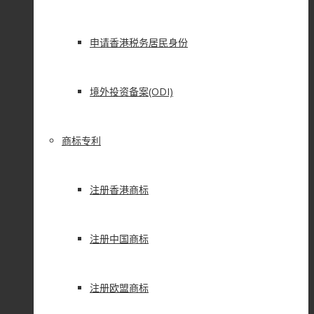
申请香港税务居民身份
境外投资备案(ODI)
商标专利
注册香港商标
注册中国商标
注册欧盟商标