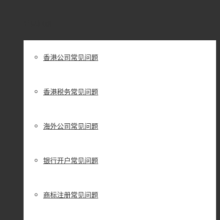
常见问题
香港公司常见问题
香港税务常见问题
海外公司常见问题
银行开户常见问题
商标注册常见问题