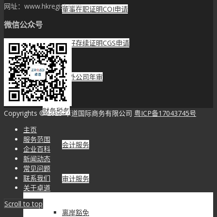
网址：www.hkregist.com
董事在职证明COI申请
微信公众号
良好存续证明CGS申请
海外公司年审
财务税务
Copyrights © 2023 卓道国际商务有限公司
粤ICP备17043745号
主页
服务范围
会计服务
企业百科
新闻动态
常见问题
联系我们
审计服务
关于卓道
Scroll to top
离岸豁免