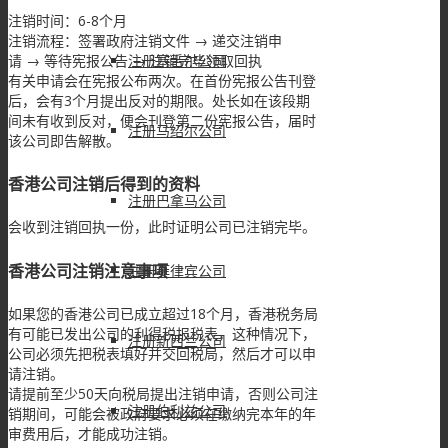
注销时间：6-8个月
注销流程：签署政府注销文件 → 递交注销申
请 → 等待宪报公告 → 注销完毕领取回执
注册塞舌尔公司
有关申请会在宪报公布两次。在首份宪报公告刊登
后，会有3个月提出反对的期限。处长如在该段期
间未有收到反对，便会刊登第二份宪报公告，届时
注册马绍尔公司
该公司即告解散。
香港公司注销后得到的资料
注册巴拿马公司
会收到注销回执一份，此时证明公司已注销完毕。
香港公司注销注意事项
注册菲律宾公司
如果您的香港公司已成立超过18个月，香港税务局
有可能已发出公司的利得税报税表，这种情况下，
注册新西兰公司
公司必须先把税表填好并交回税局，然后才可以申
请注销。
请提前至少50天向税局提出注销申请，否则公司注
注册伯利兹公司
销期间，可能会被政府要求必须在缴纳完本年的年
审费用后，才能成功注销。