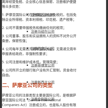
离岸经营免税、企业核心信息保密、注册维护便捷
等众多优势：
1. 萨摩亚国际公司在萨摩亚当地是免税的，包括免
注册塞舌尔公司
除企业所得税、资本利得税、印花税、遗产税等；
2. 公司不需要申报税务和缴纳任何的税项；
注册马绍尔公司
3. 公司董事、股东和实益拥有人的资料不对外公开
查册，保密性强；
注册巴拿马公司
4. 公司每年无需召开周年股东大会，无需递交周年
申报表给政府，非强制性要求；
5. 公司注册和维护成本低，管理简便；
注册菲律宾公司
6. 公司所开立的银行账户没有外汇管制，资金收付
自由。
注册新西兰公司
二、萨摩亚公司的类型
萨摩亚公司的注册类型主要是国际公司，是根据萨
注册伯利兹公司
摩亚国际公司法（Samoa International
Companies Act）注册成立的，也是私人股份有限