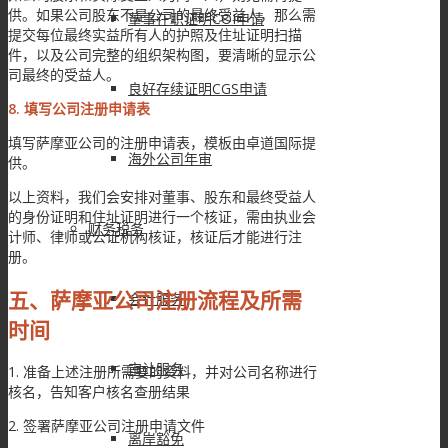
供。如果公司股东不是公司的最终受益人，那么需
董事在职证明COI申请
提交每位最终实益所有人的护照及住址证明扫描
件，以及公司完整的组织架构图，要清晰的显示公
司最终的受益人。
良好存续证明CGS申请
8. 填写公司注册申请表
填写萨摩亚公司的注册申请表，模板由卓道国际提
海外公司年审
供。
以上资料，我们会安排对董事、股东和最终受益人
的身份证明和住址证明进行一个核证，需由执业会
财务税务
计师、律师或公证机构核证，核证后才能进行注
册。
五、萨摩亚公司注册流程及所需
会计服务
时间
审计服务
1. 准备上述注册所需要的资料，并对公司名称进行
核名，告知客户核名查册结果
2. 签署萨摩亚公司注册申请文件
离岸豁免