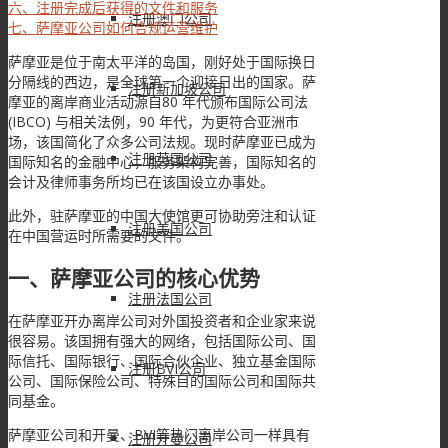
六、注册完成后获得的文件和服务
注册澳门公司
七、萨摩亚公司如何合规运营维护
萨摩亚是位于南太平洋的岛国，刚好处于国际换日
分隔线的西边，是全球第一个迎接日出的国家。萨
注册新加坡公司
摩亚的离岸商业活动源自80 年代颁布国际公司法
(IBCO) 与相关法例，90 年代，为更符合亚洲市
场，该国简化了众多公司法规。现时萨摩亚已成为
注册英国公司
国际知名的金融中心，服务架构完善，国际知名的
会计及律师事务所均已在该国设立办事处。
此外，驻萨摩亚的中国大使馆更可协助旁注和认证
注册美国公司
在中国营运时所需要的文件。
一、萨摩亚公司的核心优势
注册法国公司
在萨摩亚开办离岸公司对外国投资者和企业家来说
很容易。该国拥有强大的网络，包括国际公司、国
际信托、国际银行、国际合伙企业、独立基金国际
注册BVI公司
公司、国际保险公司、特殊目的国际公司和国际共
同基金。
萨摩亚公司和开曼、BVI等热门离岸公司一样具有
注册开曼公司