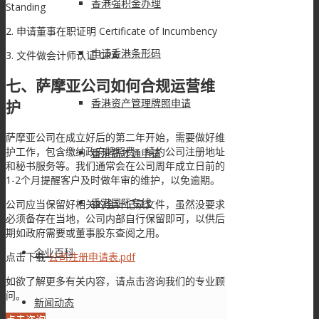
香港强积金办理
Standing
2. 申请董事在职证明 Certificate of Incumbency
申请香港条形码
3. 文件做会计师认证 CPA
七、萨摩亚公司如何合规运营维
香港资产管理牌照申请
护
萨摩亚公司在成立好后的第二年开始，需要做好维
护工作，包含缴纳政府牌照费，续约公司注册地址
香港高才通申请
和秘书服务等。我们通常会在公司周年成立日前的
1-2个月提醒客户及时做年审的维护，以免逾期。
香港国际专线
公司应当保留好相关的会计记录文件，虽然没要求
必须备存在当地，公司内部自行保留即可，以供后
期如政府需要或董事股东查阅之用。
企业百科
点击下载
公司注册申请表.pdf
如欲了解更多有关内容，请点击咨询我们的专业顾
问。
新闻动态