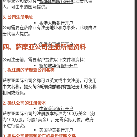
萨摩亚公司必须有一位常任秘书或常驻注册代理
香港渣打银行开户
人，可由卓道国际提供。
5. 公司注册地址
香港大新银行开户
公司需要在萨摩亚有注册地址和办事处，此项由注
册代理人提供。
华侨永亨银行开户
四、萨摩亚公司注册所需资料
公司注册前，需要客户提供以下文件和资料：
新加坡华侨银行开户
1. 拟注册的萨摩亚公司名称
萨摩亚国际公司名称可以英文或中文注册，可使用
中文名称，提交的名称不能和现有登记册上的名称
香港东亚银行开户
相同或近似。
2. 确认公司的注册资本
中银香港银行开户
萨摩亚国际公司的注册股本标准为100万美金（分
为100万股，每股1美金），无需实际到位，政府
不进行验资。
美国华美银行开户
3. 提供公司董事和股东的身份证明文件