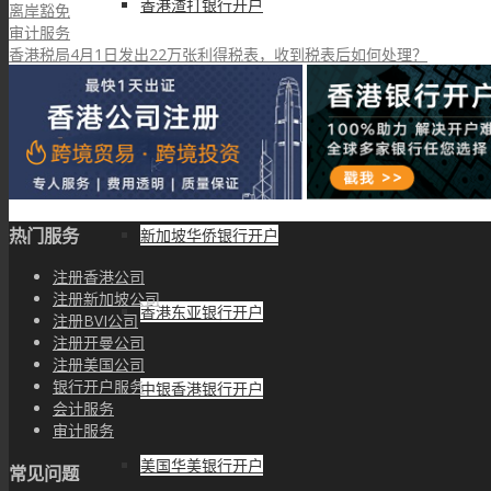
香港渣打银行开户
离岸豁免
审计服务
香港税局4月1日发出22万张利得税表，收到税表后如何处理？
香港大新银行开户
华侨永亨银行开户
热门服务
新加坡华侨银行开户
注册香港公司
注册新加坡公司
香港东亚银行开户
注册BVI公司
注册开曼公司
注册美国公司
银行开户服务
中银香港银行开户
会计服务
审计服务
美国华美银行开户
常见问题