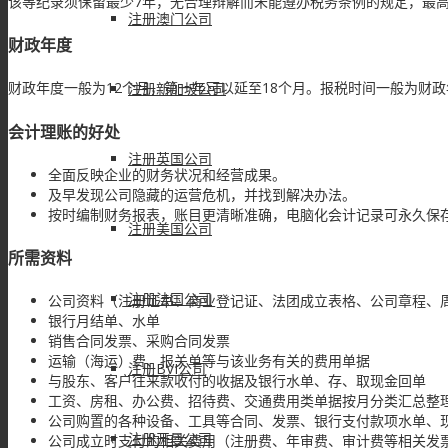
该等纪录须保留最少7年，无合理辩解而未能遵办税务条例的规定，最高罚款为
注册澳门公司
财政年度
财政年度一般为12个月，第一年可以延至18个月。报税时间一般为财
注册新加坡公司
会计理账的好处
注册英国公司
全面反映企业的财务状况和经营成果。
及早发现公司隐藏的运营危机，并找到解决办法。
按时编制财务报表，账目更清晰准确，电脑化会计记录可永久保
注册美国公司
所需资料
注册法国公司
公司资料（注册证书、商业登记证、法团成立表格、公司章程、
银行月结单、水单
销售合同发票、采购合同发票
运输（海运）费、报关单等与该业务有关的费用单据
注册BVI公司
与股东、客户往来款收付的收据及银行水单、存、取现金回单
工资、房租、办公费、招待费、交通费用类单据按月分类汇总整
公司购置的各种设备、工具等合同、发票、银行支付款项水单、
注册开曼公司
公司成立时支付的相关费用（注册费、年审费、审计费等相关发