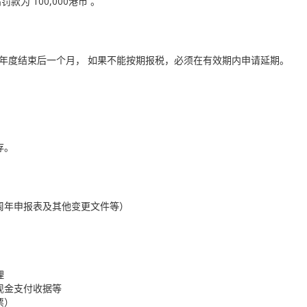
 100,000港币 。
政年度结束后一个月， 如果不能按期报税，必须在有效期内申请延期。
存。
周年申报表及其他变更文件等）
理
现金支付收据等
票）