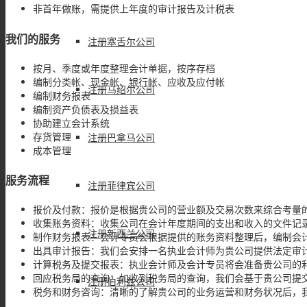
非首年做账，需提供上年度的审计报告及计税表
我们的服务
注册塞舌尔公司
按月、季度或年度整理会计单据，按序存档
编制分类帐、现金帐、银行帐、应收及应付帐
注册马绍尔公司
编制财务报表
编制资产负债表及损益表
协助建立会计系统
存货管理
注册巴拿马公司
成本管理
服务流程
注册菲律宾公司
报价及付款：报价是根据贵公司的营业额及交易次数来综合考量
收集账务资料：收集公司在会计年度期间的支出和收入的文件记
注册新西兰公司
制作财务报表：会计专员会根据提供的账务资料整理后，编制会
出具审计报告：我们会安排一名执业会计师为贵公司提供法定审
计算税务及提交报表：执业会计师及会计专员将会准备贵公司的
回应税务局的查询：如收到税务局的查询，我们会基于贵公司提
注册伯利兹公司
税务和财务咨询：清晰的了解贵公司的业务运营和财务状况后，