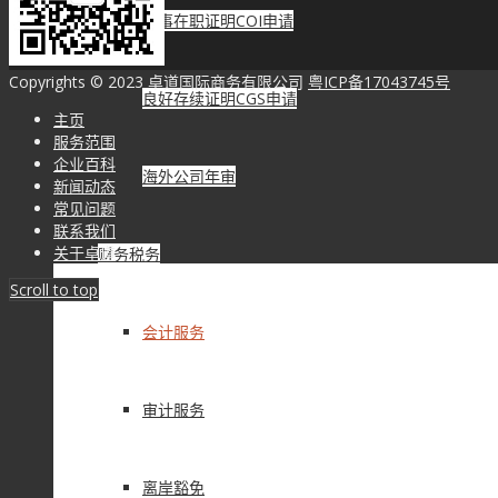
董事在职证明COI申请
Copyrights © 2023 卓道国际商务有限公司
粤ICP备17043745号
良好存续证明CGS申请
主页
服务范围
企业百科
海外公司年审
新闻动态
常见问题
联系我们
关于卓道
财务税务
Scroll to top
会计服务
审计服务
离岸豁免