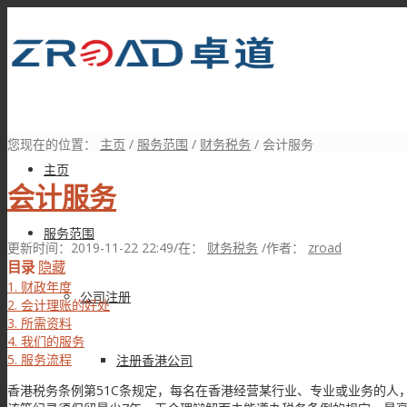
您现在的位置：
主页
/
服务范围
/
财务税务
/
会计服务
主页
会计服务
服务范围
更新时间：2019-11-22 22:49
/
在：
财务税务
/
作者：
zroad
目录
隐藏
1.
财政年度
公司注册
2.
会计理账的好处
3.
所需资料
4.
我们的服务
5.
服务流程
注册香港公司
香港税务条例第51C条规定，每名在香港经营某行业、专业或业务的人