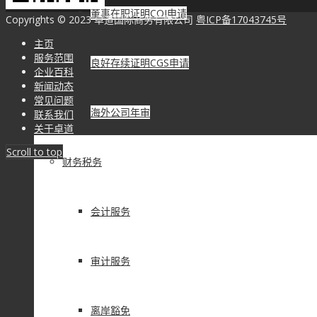
董事在职证明COI申请
Copyrights © 2023 卓道国际商务有限公司
粤ICP备17043745号
主页
服务范围
良好存续证明CGS申请
企业百科
新闻动态
常见问题
海外公司年审
联系我们
关于卓道
Scroll to top
财务税务
会计服务
审计服务
离岸豁免