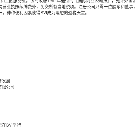
业和金融服务业。该岛政府1984年通过的《国际商业公司法》，允许外国
纳营业执照续牌费外，免交所有当地税项。注册公司只需一位股东和董事
。种种便利因素使得BVI成为理想的避税天堂。
与发展
有限公司
在BVI举行