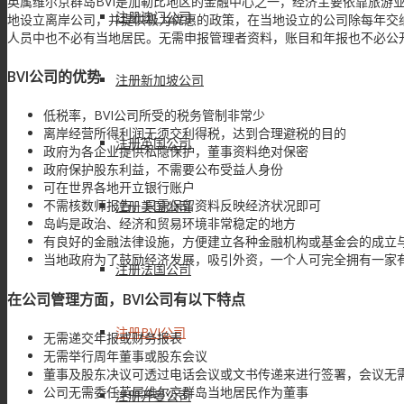
英属维尔京群岛BVI是加勒比地区的金融中心之一，经济主要依靠旅游
注册澳门公司
地设立离岸公司，并提供极为优惠的政策，在当地设立的公司除每年交
人员中也不必有当地居民。无需申报管理者资料，账目和年报也不必公开
BVI公司的优势
注册新加坡公司
低税率，BVI公司所受的税务管制非常少
离岸经营所得利润无须交利得税，达到合理避税的目的
注册英国公司
政府为各企业提供私隐保护，董事资料绝对保密
政府保护股东利益，不需要公布受益人身份
可在世界各地开立银行账户
不需核数师报告，只需保留资料反映经济状况即可
注册美国公司
岛屿是政治、经济和贸易环境非常稳定的地方
有良好的金融法律设施，方便建立各种金融机构或基金会的成立
当地政府为了鼓励经济发展，吸引外资，一个人可完全拥有一家
注册法国公司
在公司管理方面，BVI公司有以下特点
注册BVI公司
无需递交年报或财务报表
无需举行周年董事或股东会议
董事及股东决议可透过电话会议或文书传递来进行签署，会议无需
公司无需委任英属维尔京群岛当地居民作为董事
注册开曼公司