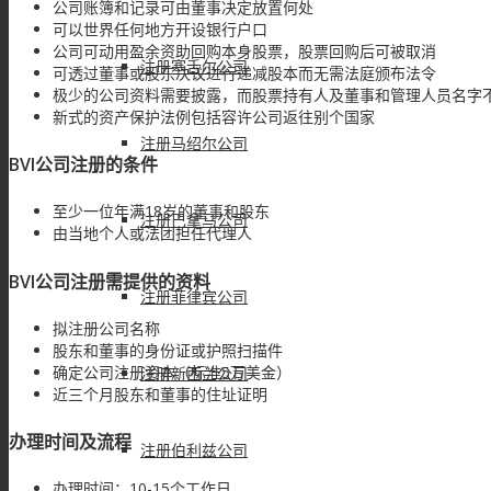
公司账簿和记录可由董事决定放置何处
可以世界任何地方开设银行户口
公司可动用盈余资助回购本身股票，股票回购后可被取消
注册塞舌尔公司
可透过董事或股东决议进行递减股本而无需法庭颁布法令
极少的公司资料需要披露，而股票持有人及董事和管理人员名字
新式的资产保护法例包括容许公司返往别个国家
注册马绍尔公司
BVI公司注册的条件
至少一位年满18岁的董事和股东
注册巴拿马公司
由当地个人或法团担任代理人
BVI公司注册需提供的资料
注册菲律宾公司
拟注册公司名称
股东和董事的身份证或护照扫描件
确定公司注册资本（标准5万美金）
注册新西兰公司
近三个月股东和董事的住址证明
办理时间及流程
注册伯利兹公司
办理时间：10-15个工作日