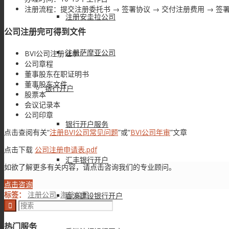
注册流程：提交注册委托书 → 签署协议 → 交付注册费用 → 签
注册安圭拉公司
公司注册完可得到文件
注册萨摩亚公司
BVI公司注册证书
公司章程
董事股东在职证明书
董事股东文件
银行开户
股票本
会议记录本
公司印章
银行开户服务
点击查阅有关“
注册BVI公司常见问题
”或“
BVI公司年审
”文章
点击下载
公司注册申请表.pdf
汇丰银行开户
如欲了解更多有关内容，请点击咨询我们的专业顾问。
点击咨询
标签：
注册公司
,
海外公司
香港建设银行开户
热门服务