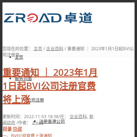
您现在的位置：
主页
/
企业百科
/
重要通知 ｜ 2023年1月1日起BVI公
司注册官...
主页
重要通知 ｜ 2023年1月
服务范围
1日起BVI公司注册官费
将上涨
公司注册
更新时间：2022-11-03 18:38
/
在：
企业百科
,
新
注册香港公司
闻动态
/
作者：
zroad
目录
隐藏
一、BVI公司官费上涨通知