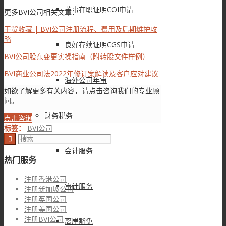
董事在职证明COI申请
更多BVI公司相关文章：
干货收藏 | BVI公司注册流程、费用及后期维护攻
略
良好存续证明CGS申请
BVI公司股东变更实操指南（附转股文件样例）
BVI商业公司法2022年修订案解读及客户应对建议
海外公司年审
如欲了解更多有关内容，请点击咨询我们的专业顾
问。
财务税务
点击咨询
标签：
BVI公司
会计服务
热门服务
注册香港公司
审计服务
注册新加坡公司
注册英国公司
注册美国公司
注册BVI公司
离岸豁免