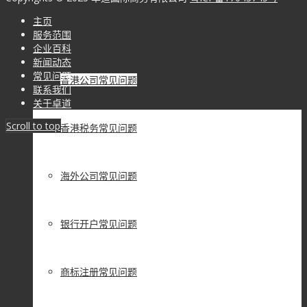
主页
常见问题
服务范围
企业百科
新闻动态
常见问题
香港公司常见问题
联系我们
关于卓道
Scroll to top
香港税务常见问题
海外公司常见问题
银行开户常见问题
商标注册常见问题