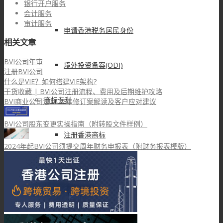
银行开户服务
会计服务
审计服务
申请香港税务居民身份
相关文章
BVI公司年审
境外投资备案(ODI)
注册BVI公司
什么是VIE？如何搭建VIE架构?
干货收藏 | BVI公司注册流程、费用及后期维护攻略
商标专利
BVI商业公司法2022年修订案解读及客户应对建议
BVI公司股东变更实操指南（附转股文件样例）
注册香港商标
2024年起BVI公司须提交周年财务申报表（附财务报表模版）
注册中国商标
注册欧盟商标