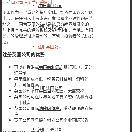
6.
英国公司注册后可得资料
注册澳门公司
英国作为一个重要的贸易实体、经济强国以及金融
中心，是任何人士考虑进行贸易和企业运作的首选
地之一。因为英国的法制系统是全世界最健全的，
注册新加坡公司
加上拥有完善的经济系统及银行体制，当地对有限
公司的管理是很少变动的，有利于投资者的长远发
展。
注册英国公司
注册英国公司的优势
可以在香港或中国大陆开立银行账户，无外
注册美国公司
汇管制
每年维护成本低，税务安排便利，资料公
开，可信性高
注册法国公司
英国公司不在英国当地经营，无需交税
英国公司可在世界各地主要金融市场和香港
上市融资
英国公司国际法律地位高，受英联邦政府保
注册BVI公司
护
英国公司容易提升树立公司企业国际形象
注册开曼公司