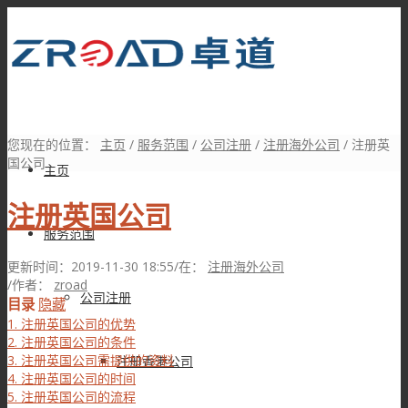
您现在的位置：
主页
/
服务范围
/
公司注册
/
注册海外公司
/
注册英
国公司
主页
注册英国公司
服务范围
更新时间：2019-11-30 18:55
/
在：
注册海外公司
/
作者：
zroad
公司注册
目录
隐藏
1.
注册英国公司的优势
2.
注册英国公司的条件
3.
注册英国公司需提供的资料
注册香港公司
4.
注册英国公司的时间
5.
注册英国公司的流程