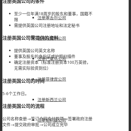
注册英国公司的条件
至少一位年满18周岁的股东和董事，国籍不
注册塞舌尔公司
限
需提供英国公司注册地址和法定秘书
注册英国公司需提供的资料
注册马绍尔公司
提供英国公司英文名称
董事及股东的身份证或护照扫描件
注册巴拿马公司
确定注册资本（标准注册资本100万英镑，
无需实际验资到位）
注册菲律宾公司
注册英国公司的时间
5-6个工作日。
注册新西兰公司
注册英国公司的流程
公司名称查册→签订合同支付款项→签署政府注册
注册伯利兹公司
文件→提交政府审批→公司成立完毕