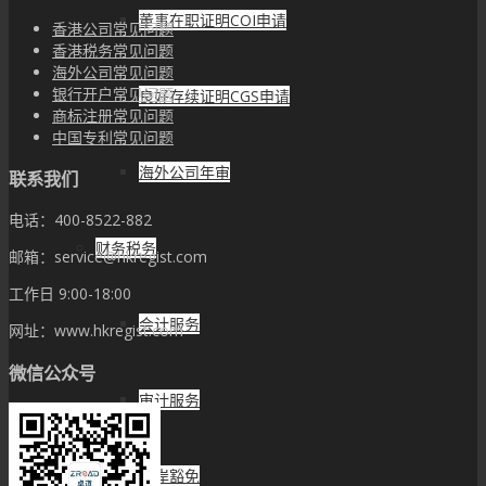
董事在职证明COI申请
香港公司常见问题
香港税务常见问题
海外公司常见问题
银行开户常见问题
良好存续证明CGS申请
商标注册常见问题
中国专利常见问题
海外公司年审
联系我们
电话：400-8522-882
财务税务
邮箱：service@hkregist.com
工作日 9:00-18:00
会计服务
网址：www.hkregist.com
微信公众号
审计服务
离岸豁免