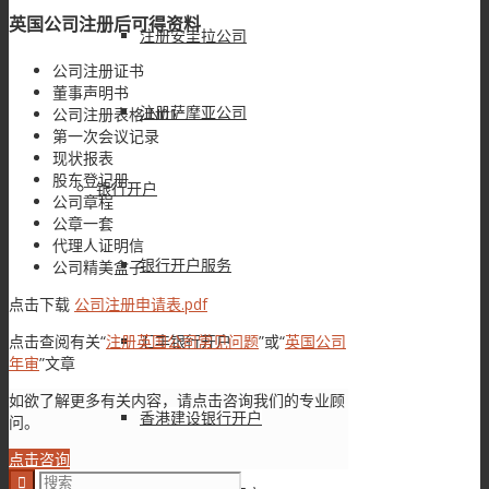
英国公司注册后可得资料
注册安圭拉公司
公司注册证书
董事声明书
注册萨摩亚公司
公司注册表格IN01
第一次会议记录
现状报表
股东登记册
银行开户
公司章程
公章一套
代理人证明信
银行开户服务
公司精美盒子
点击下载
公司注册申请表.pdf
点击查阅有关“
注册英国公司常见问题
”或“
英国公司
汇丰银行开户
年审
”文章
如欲了解更多有关内容，请点击咨询我们的专业顾
香港建设银行开户
问。
点击咨询