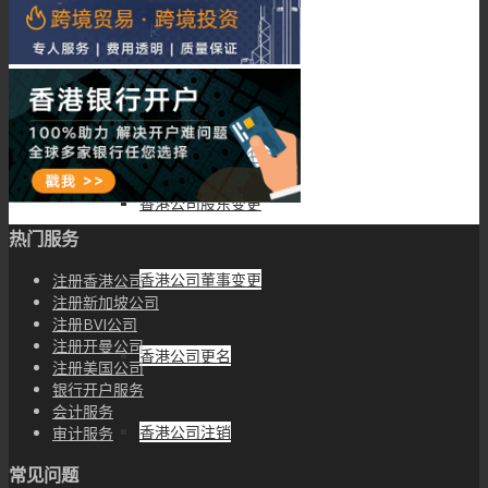
秘书服务
香港公司年审
香港公司股东变更
热门服务
香港公司董事变更
注册香港公司
注册新加坡公司
注册BVI公司
注册开曼公司
香港公司更名
注册美国公司
银行开户服务
会计服务
香港公司注销
审计服务
常见问题