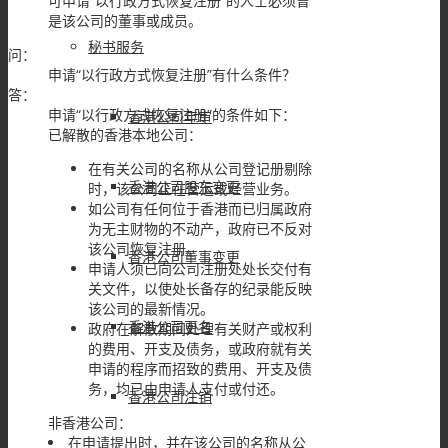
可申请“以行政方式恢复注册”的人士必须曾
是该公司的董事或成员。
秘书服务
问：
申请“以行政方式恢复注册”有什么条件？
答：
申请“以行政方式恢复注册”的条件如下：
香港公司年审
已解散的香港本地公司：
在有关公司的名称从公司登记册剔除
香港公司股东变更
时，该公司正在营运或经营业务。
如公司有任何位于香港而已归属政府
为无主财物的不动产，政府已不反对
该公司恢复注册。
香港公司董事变更
申请人须已向公司注册处处长交付有
关文件，以使处长备存的纪录能反映
该公司的最新情况。
香港公司更名
政府在解散期间处理有关财产或权利
的费用、开支及债务，或政府就有关
申请的程序而招致的费用、开支及债
务，均已由申请人支付或付还。
香港公司注销
非香港公司：
在申请提出时，并在该公司的名称从公