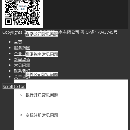
常见问题
Copyrights © 2023 卓道国际商务有限公司
粤ICP备17043745号
香港公司常见问题
主页
服务范围
企业百科
香港税务常见问题
新闻动态
常见问题
联系我们
海外公司常见问题
关于卓道
Scroll to top
银行开户常见问题
商标注册常见问题