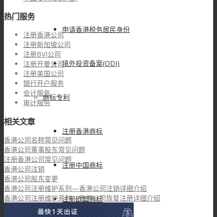
热门服务
申请香港税务居民身份
注册香港公司
注册新加坡公司
注册BVI公司
境外投资备案(ODI)
注册开曼公司
注册美国公司
银行开户服务
会计服务
商标专利
审计服务
相关文章
注册香港商标
香港公司名称常见问题
香港公司董事股东常见问题
注册香港公司常见问题
注册中国商标
香港公司注销
香港公司股东变更
香港公司注册维护系列—香港公司注销详细介绍
香港公司注册维护系列—香港公司恢复注册详细介绍
注册欧盟商标