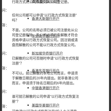
香港渣打银行开户
行政方式把公司恢复列入公司登记册。
问：
任何公司都可以申请“以行政方式恢复注册”
香港大新银行开户
吗？
答：
不是。公司的名称必须已被公司注册处从公
司登记册剔除，及公司必须已告解散才符合
华侨永亨银行开户
资格申请以行政方式恢复公司。因注销或清
盘而解散的公司不能以行政方式恢复公司。
问：
新加坡华侨银行开户
已解散的公司可否随时申请“以行政方式恢复
注册”？
答：
香港东亚银行开户
不可以。就已解散的本地公司而言，申请须
于解散日期后的20年内提出。就非香港公司
而言，申请须于除名日期后的6年内提出。
中银香港银行开户
问：
谁可就已解散的公司申请“以行政方式恢复注
册”？
美国华美银行开户
答：