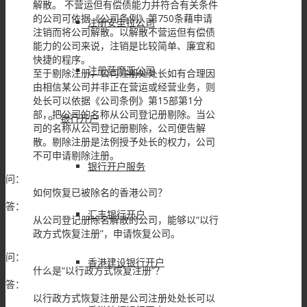
解散。 不营运但有偿债能力并符合有关条件
的公司可依据《公司条例》第750条藉申请
注册安圭拉公司
注销而将公司解散。以解散不营运但有偿债
能力的公司来说，注销是比较简单、廉宜和
快捷的程序。
注册萨摩亚公司
至于剔除注册，公司注册处处长如有合理因
由相信某公司并非正在营运或经营业务，则
处长可以依据《公司条例》第15部第1分
部，把公司的名称从公司登记册剔除。当公
银行开户
司的名称从公司登记册剔除，公司便告解
散。剔除注册是法例授予处长的权力，公司
不可申请剔除注册。
银行开户服务
问：
如何恢复已被除名的香港公司？
答：
汇丰银行开户
从公司登记册除名解散的公司，能够以“以行
政方式恢复注册”，申请恢复公司。
问：
香港建设银行开户
什么是“以行政方式恢复注册”？
答：
以行政方式恢复注册是公司注册处处长可以