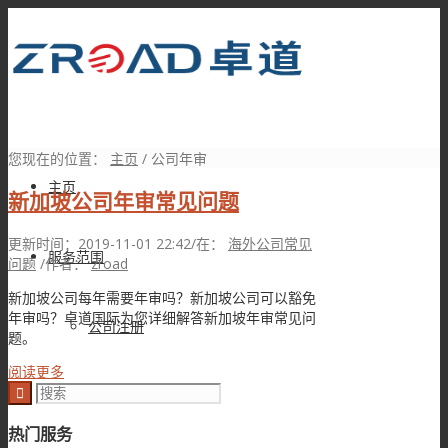
您现在的位置：
主页
/
公司年审
主页
新加坡公司年审常见问题
更新时间：2019-11-01 22:42
/
在：
海外公司常见
服务范围
问题
/
作者：
zroad
新加坡公司每年需要年审吗？新加坡公司可以豁免
年审吗？卓道国际为您详细解答新加坡年审常见问
公司注册
题。
阅读更多
注册香港公司
热门服务