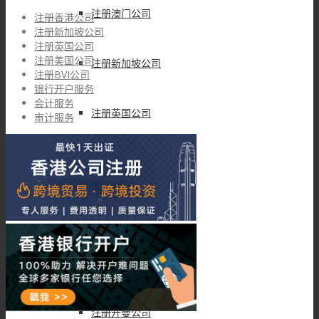
注册澳门公司
注册香港公司
注册新加坡公司
注册英国公司
注册美国公司
注册新加坡公司
注册BVI公司
银行开户服务
会计服务
注册英国公司
审计服务
注册美国公司
注册法国公司
注册BVI公司
注册开曼公司