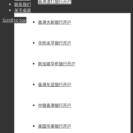
香港渣打银行开户
联系我们
关于卓道
Scroll to top
香港大新银行开户
华侨永亨银行开户
新加坡华侨银行开户
香港东亚银行开户
中银香港银行开户
美国华美银行开户