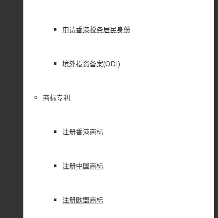
申请香港税务居民身份
境外投资备案(ODI)
商标专利
注册香港商标
注册中国商标
注册欧盟商标