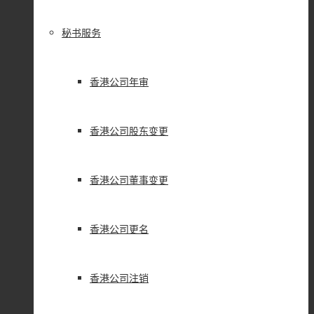
秘书服务
香港公司年审
香港公司股东变更
香港公司董事变更
香港公司更名
香港公司注销