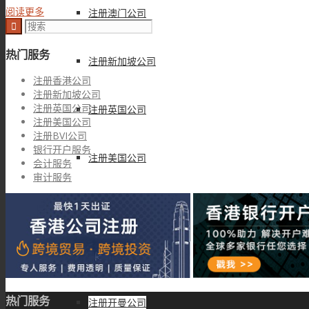
阅读更多
注册澳门公司
热门服务
注册新加坡公司
注册香港公司
注册新加坡公司
注册英国公司
注册英国公司
注册美国公司
注册BVI公司
银行开户服务
注册美国公司
会计服务
审计服务
注册法国公司
注册BVI公司
热门服务
注册开曼公司