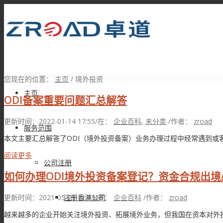
您现在的位置：
主页
/
境外投资
主页
ODI备案重要问题汇总解答
更新时间：2022-01-14 17:55
/
在：
企业百科
,
未分类
/
作者：
zroad
服务范围
本文主要汇总解答了ODI（境外投资备案）业务办理过程中经常遇到或
阅读更多
公司注册
如何办理ODI境外投资备案登记？资金合规出
更新时间：2021-05-21 11:43
/
在：
企业百科
/
作者：
zroad
注册香港公司
越来越多的企业开始关注境外投资、拓展境外业务，但我国在资本对外