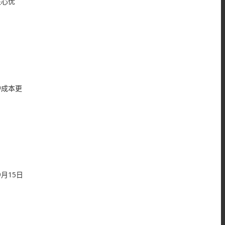
核心优
护成本更
月15日