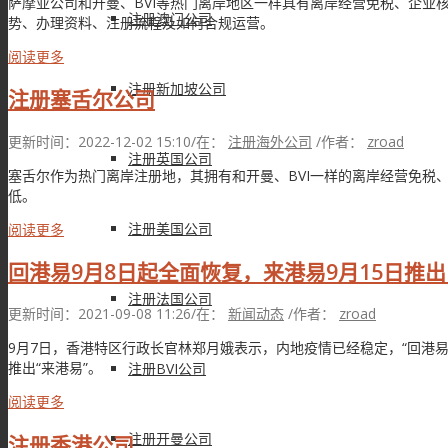
萨摩亚公司和开曼、BVI等热门离岸地区一样具有离岸经营免税、企业
注册澳门公司
势、办理资料、注册流程及如何合规运营。
阅读更多
注册新加坡公司
注册塞舌尔公司
更新时间：2022-12-02 15:10
/
在：
注册海外公司
/
作者：
zroad
注册英国公司
塞舌尔作为热门离岸注册地，其拥有和开曼、BVI一样的离岸经营免税
低。
注册美国公司
阅读更多
回港易9月8日起全面恢复，来港易9月15日推
注册法国公司
更新时间：2021-09-08 11:26
/
在：
新闻动态
/
作者：
zroad
9月7日，香港特区行政长官林郑月娥表示，内地疫情已经稳定，“回港易
推出“来港易”。
注册BVI公司
阅读更多
注册开曼公司
注册香港公司