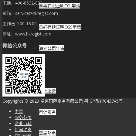
电话：400-8522-882
董事在职证明COI申请
邮箱：service@hkregist.com
工作日 9:00-18:00
良好存续证明CGS申请
网址：www.hkregist.com
微信公众号
海外公司年审
财务税务
会计服务
Copyrights © 2023 卓道国际商务有限公司
粤ICP备17043745号
主页
审计服务
服务范围
企业百科
新闻动态
离岸豁免
常见问题