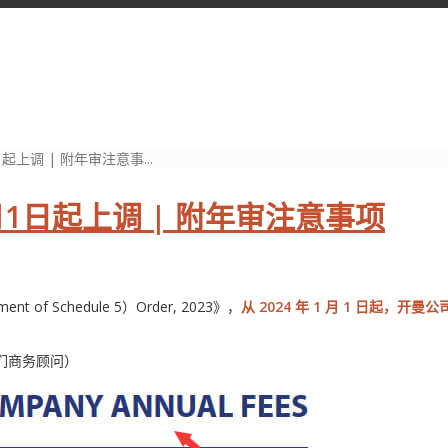
上调 | 附年审注意事...
1日起上调 | 附年审注意事项
f Schedule 5）Order, 2023》，
从 2024 年 1 月 1 日起，开曼
们商务顾问）