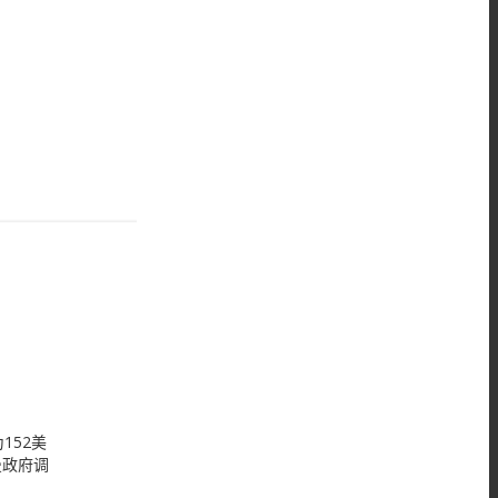
152美
曼政府调