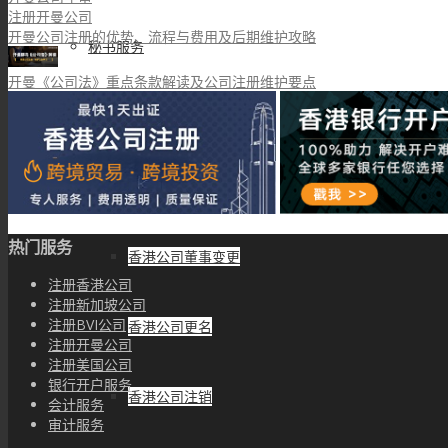
注册开曼公司
开曼公司注册的优势、流程与费用及后期维护攻略
秘书服务
开曼《公司法》重点条款解读及公司注册维护要点
香港公司年审
香港公司股东变更
热门服务
香港公司董事变更
注册香港公司
注册新加坡公司
注册BVI公司
香港公司更名
注册开曼公司
注册美国公司
银行开户服务
香港公司注销
会计服务
审计服务