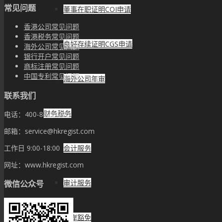
常见问题
董事在职证明COI申请
香港公司常见问题
香港税务常见问题
良好存续证明CGS申请
海外公司常见问题
银行开户常见问题
商标注册常见问题
中国专利常见问题
海外公司年审
联系我们
财务税务
电话：400-8522-882
邮箱：service@hkregist.com
工作日 9:00-18:00
会计服务
网址：www.hkregist.com
审计服务
微信公众号
离岸豁免