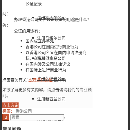
公证记录
问：
注册塞舌尔公司
办理香港公司文件公证认证的用途是什么？
答：
公证的用途有：
注册马绍尔公司
国内成立办事处
香港公司在国内进行商业行为
以香港公司名义在国内申请注册商
标，商标转让
注册巴拿马公司
在国内涉及公司法律诉讼
在国际上进行商业行为
注册菲律宾公司
点击查阅有关“
香港律师公证
”之详情
如欲了解更多有关内容，请点击咨询我们的专业顾
问。
注册新西兰公司
点击咨询
标签：
香港公司
注册伯利兹公司
常见问题