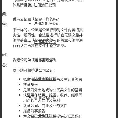
体系所接受。
注册澳门公司
问：
香港公证和认证是一样的吗？
注册新加坡公司
答：
不一样的。公证是公证律师对文件内容的真
实性、规范性、合法性进行核查无误之后并
签字盖章。认证是对文件上的盖章和签字进
注册英国公司
行确认并再次在文件上签字盖章。
问：
香港公司公证范围有哪些？
注册美国公司
答：
以下均可做香港公司公证：
注册法国公司
拟备海外使用的授权书及见证其签署
核证身份
见证海外土地或物业买卖文件的签署
认证用作移民、婚姻、收养、继承等
注册BVI公司
用途的个人文件及资料
认证公司、商业及业务文件
拟备海事报告
注册开曼公司
为交易、文件或事件提供认证及保存