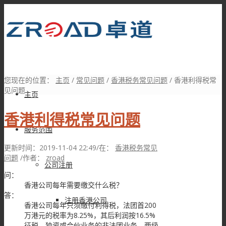
您现在的位置：
主页
/
常见问题
/
香港税务常见问题
/
香港利得税常
见问题
主页
香港利得税常见问题
服务范围
更新时间：2019-11-04 22:49
/
在：
香港税务常见
问题
/
作者：
zroad
公司注册
问：
香港公司每年需要缴交什么税？
答：
注册香港公司
香港公司每年只须缴付利得税，法团首200
万港元的税率为8.25%，其后利润按16.5%
征税。独资或合伙业务的非法团业务，两级