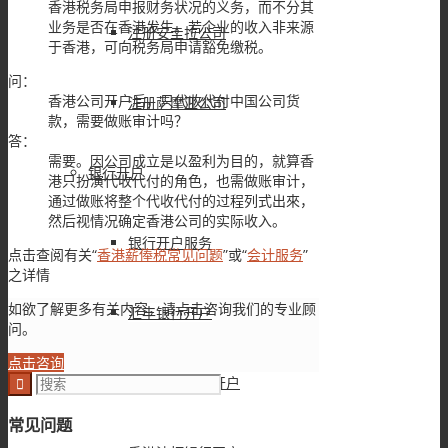
香港税务局申报财务状况的义务，而不分其
业务是否在香港发生。若企业的收入非来源
注册安圭拉公司
于香港，可向税务局申请豁免缴税。
问：
香港公司开户后，只代收代付中国公司货
注册萨摩亚公司
款，需要做账审计吗？
答：
需要。因公司成立是以盈利为目的，就算香
银行开户
港只扮演代收代付的角色，也需做账审计，
通过做账将整个代收代付的过程列式出來，
然后视情况确定香港公司的实际收入。
银行开户服务
点击查阅有关“
香港薪俸税常见问题
”或“
会计服务
”
之详情
如欲了解更多有关内容，请点击咨询我们的专业顾
汇丰银行开户
问。
点击咨询
香港建设银行开户
常见问题