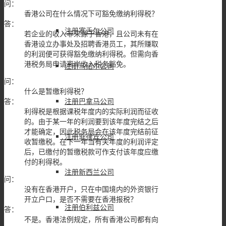
问：
香港公司在什么情况下可豁免缴纳利得税？
答：
注册塞舌尔公司
若企业的收入非来源于香港，且公司未有在
香港设立办事处及招聘香港员工，其所赚取
的利润便可获得豁免缴纳利得税。但需向香
港税务局申请离岸收入税务豁免。
注册马绍尔公司
问：
什么是暂缴利得税？
答：
注册巴拿马公司
利得税是根据课税年度内的实际利润而征收
的。由于某一年的利润要到该年度完结之后
才能确定，因此税务局会在该年度完结前征
注册菲律宾公司
收暂缴税。在下一年当有关年度的利润评定
后，已缴付的暂缴税款可作支付该年度应缴
付的利得税。
注册新西兰公司
问：
没有在香港开户，只在中国境内的外资银行
开立户口，是否不需要在香港报税？
注册伯利兹公司
答：
不是。香港法例规定，所有香港公司都有向