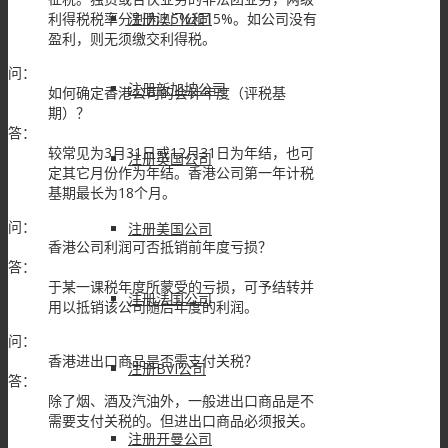
利得税税率分别为7.5%和15%。如公司没有
注册澳门公司
盈利，则无须缴交利得税。
问：
注册新加坡公司
如何确定香港公司的会计年度（评税基
期）？
答：
较常见为3月31日或12月31日为年结，也可
注册英国公司
定其它月份作为年结。香港公司第一年计税
基期最长为18个月。
问：
注册美国公司
香港公司利润可否抵销前年度亏损？
答：
于某一课税年度所蒙受的亏损，可予结转并
注册法国公司
用以抵销该公司随后年度的利润。
问：
香港进出口商品是否需支付关税？
注册BVI公司
答：
除了烟、酒及汽油外，一般进出口商品是不
需要支付关税的。但进出口商品必须报关。
注册开曼公司