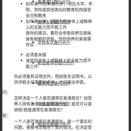
香港渣打银行开户
如年满18但未满25岁，须在大学、学
院、学校或其他类似的教育机构接受
全日制教育
如年满18岁，须因为他身体上或精神
香港大新银行开户
上的无能力而不能工作
按你的情况，要符合申索供养兄弟姊
妹免税额的资格，你所供养的弟弟需
华侨永亨银行开户
符合：
必须是未婚
或是因身体上或精神上的无能力而不
新加坡华侨银行开户
能工作
你必须备有证明文件，例如医生证明书，以
供评税主任需要时参考，才可提出申索。
香港东亚银行开户
问：
怎样决定一个人是否通常在香港居住？如受
养人持有香港永久居民身份证，是否可以接
中银香港银行开户
纳他/她是通常在香港居住？
答：
一个人是否通常在香港居住，是一个事实的
美国华美银行开户
问题，需要考虑每宗个案的情况。在决定受