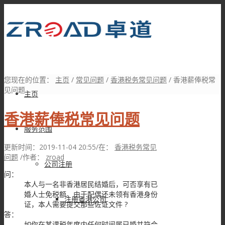
您现在的位置：
主页
/
常见问题
/
香港税务常见问题
/
香港薪俸税常
见问题
主页
香港薪俸税常见问题
服务范围
更新时间：2019-11-04 20:55
/
在：
香港税务常见
问题
/
作者：
zroad
公司注册
问：
本人与一名非香港居民结婚后，可否享有已
婚人士免税额。由于配偶还未领有香港身份
注册香港公司
证，本人需要提交那些佐证文件 ?
答：
如你在某课税年度内任何时间属已婚并符合