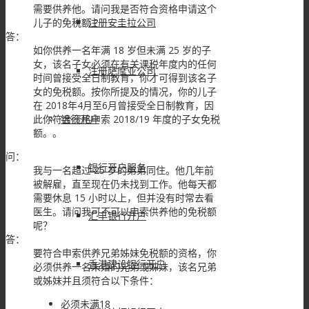
需要供养他。请问我是否符合资格申请这个
儿子的免税额 ?
注册安圭拉公司
答：
如你供养一名年满 18 岁但未满 25 岁的子
女，该名子女必须在有关课税年度内的任何
注册萨摩亚公司
时间曾接受全日制教育，你才可得到该名子
女的免税额。按你所提及的情况，你的儿子
在 2018年4月至6月曾接受全日制教育，因
此你符合资格申索 2018/19 年度的子女免税
银行开户
额。。
问：
银行开户服务
我与一名超过 25 岁的弟弟同住。他几年前
被解雇，直至现在仍未找到工作。他每天都
需要休息 15 小时以上，但并没有时常去看
医生。请问我可不可以申索供养他的免税额
汇丰银行开户
呢？
答：
要符合申索供养兄弟姊妹免税额的资格，你
香港建设银行开户
必须供养一名未婚的兄弟或姊妹，该名兄弟
或姊妹并且须符合以下条件：
必须未满18