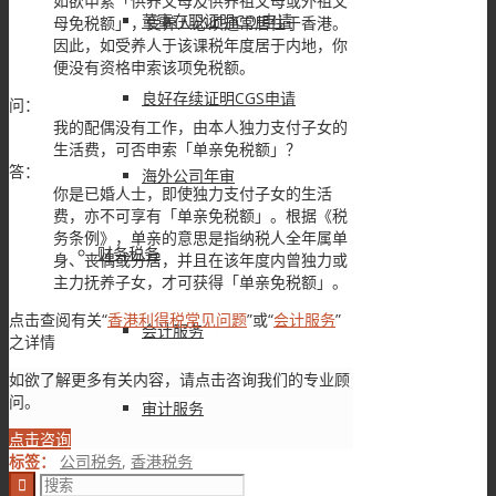
如欲申索「供养父母及供养祖父母或外祖父
董事在职证明COI申请
母免税额」，受养人必须通常居住于香港。
因此，如受养人于该课税年度居于内地，你
便没有资格申索该项免税额。
良好存续证明CGS申请
问：
我的配偶没有工作，由本人独力支付子女的
生活费，可否申索「单亲免税额」？
答：
海外公司年审
你是已婚人士，即使独力支付子女的生活
费，亦不可享有「单亲免税额」。根据《税
务条例》，单亲的意思是指纳税人全年属单
财务税务
身、丧偶或分居，并且在该年度内曾独力或
主力抚养子女，才可获得「单亲免税额」。
点击查阅有关“
香港利得税常见问题
”或“
会计服务
”
会计服务
之详情
如欲了解更多有关内容，请点击咨询我们的专业顾
问。
审计服务
点击咨询
标签：
公司税务
,
香港税务
离岸豁免