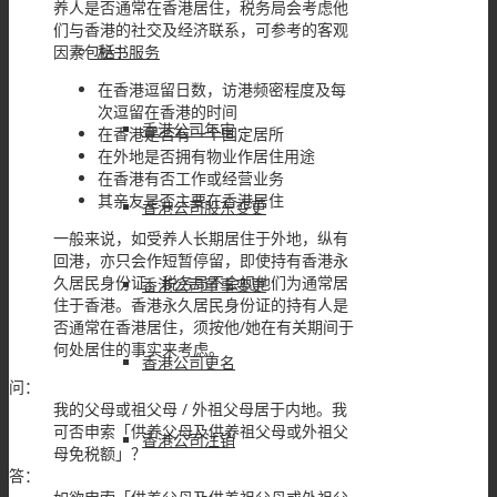
养人是否通常在香港居住，税务局会考虑他
们与香港的社交及经济联系，可参考的客观
因素包括：
秘书服务
在香港逗留日数，访港频密程度及每
次逗留在香港的时间
香港公司年审
在香港是否有一个固定居所
在外地是否拥有物业作居住用途
在香港有否工作或经营业务
其亲友是否主要在香港居住
香港公司股东变更
一般来说，如受养人长期居住于外地，纵有
回港，亦只会作短暂停留，即使持有香港永
久居民身份证，税务局不会视他们为通常居
香港公司董事变更
住于香港。香港永久居民身份证的持有人是
否通常在香港居住，须按他/她在有关期间于
何处居住的事实来考虑。
香港公司更名
问：
我的父母或祖父母 / 外祖父母居于内地。我
可否申索「供养父母及供养祖父母或外祖父
香港公司注销
母免税额」？
答：