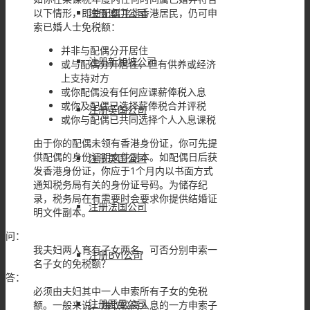
以下情形，即使配偶并非香港居民，仍可申
注册澳门公司
索已婚人士免税额：
并非与配偶分开居住
注册新加坡公司
或与配偶分开居住，但有供养或经济
上支持对方
或你配偶没有任何应课薪俸税入息
或你及配偶已选择薪俸税合并评税
注册英国公司
或你与配偶已共同选择个人入息课税
由于你的配偶未领有香港身份证，你可先提
供配偶的身份证明文件副本。如配偶日后获
注册美国公司
发香港身份证，你应于1个月内以书面方式
通知税务局有关的身份证号码。为储存纪
录，税务局在有需要时会要求你提供结婚证
注册法国公司
明文件副本。
问：
我夫妇两人育有子女两名，可否分别申索一
注册BVI公司
名子女的免税额？
答：
必须由夫妇其中一人申索所有子女的免税
注册开曼公司
额。一般来说，赚取较高入息的一方申索子