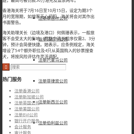
庭，最高可被罚款50万港元及监禁两年。
香港海关将于7月16日至10月15日，设定为期3个
月的宽限期，如旅客无心初犯，海关将会对其作出
注册塞舌尔公司
书面警告。
海关助理关长（边境及港口）何佩珊表示，一般旅
客不会受太大的影响，而整个清关程序仅需2、3分
注册马绍尔公司
钟，预计会简便快捷。她表示，应条例规定，海关
增设了54个额外职位及4只从英国购入的钞票搜查
犬，将按风险评估作灵活调配。
注册巴拿马公司
热门服务
注册菲律宾公司
注册香港公司
注册新加坡公司
注册新西兰公司
注册英国公司
注册美国公司
注册BVI公司
银行开户服务
注册伯利兹公司
会计服务
审计服务