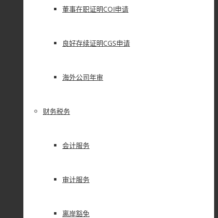
董事在职证明COI申请
良好存续证明CGS申请
海外公司年审
财务税务
会计服务
审计服务
离岸豁免