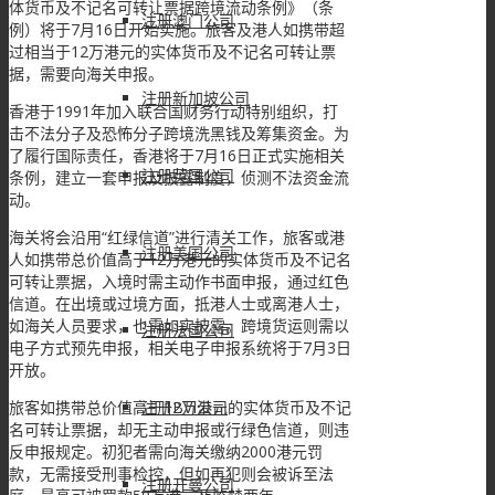
体货币及不记名可转让票据跨境流动条例》（条
注册澳门公司
例）将于7月16日开始实施。旅客及港人如携带超
过相当于12万港元的实体货币及不记名可转让票
据，需要向海关申报。
注册新加坡公司
香港于1991年加入联合国财务行动特别组织，打
击不法分子及恐怖分子跨境洗黑钱及筹集资金。为
了履行国际责任，香港将于7月16日正式实施相关
注册英国公司
条例，建立一套申报及披露制度，侦测不法资金流
动。
海关将会沿用“红绿信道”进行清关工作，旅客或港
注册美国公司
人如携带总价值高于12万港元的实体货币及不记名
可转让票据，入境时需主动作书面申报，通过红色
信道。在出境或过境方面，抵港人士或离港人士，
如海关人员要求，也需如实披露。跨境货运则需以
注册法国公司
电子方式预先申报，相关电子申报系统将于7月3日
开放。
旅客如携带总价值高于12万港元的实体货币及不记
注册BVI公司
名可转让票据，却无主动申报或行绿色信道，则违
反申报规定。初犯者需向海关缴纳2000港元罚
款，无需接受刑事检控，但如再犯则会被诉至法
注册开曼公司