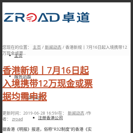
您现在的位置：
主页
/
新闻动态
/
香港新规丨7月16日起入境携带12
万现金或票...
主页
香港新规丨7月16日起
服务范围
入境携带12万现金或票
据均需申报
公司注册
更新时间：2019-06-28 16:59
/
在：
新闻动态
/
作
注册香港公司
者：
zroad
据香港《明报》报道，俗称“R32制度”的香港《实