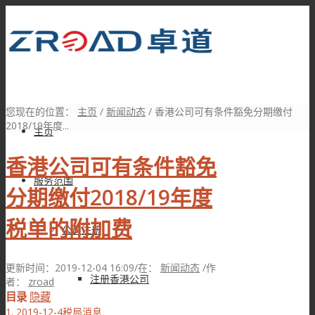
您现在的位置：
主页
/
新闻动态
/
香港公司可有条件豁免分期缴付
2018/19年度...
主页
香港公司可有条件豁免
服务范围
分期缴付2018/19年度
税单的附加费
公司注册
更新时间：2019-12-04 16:09
/
在：
新闻动态
/
作
注册香港公司
者：
zroad
目录
隐藏
1.
2019-12-4税局消息