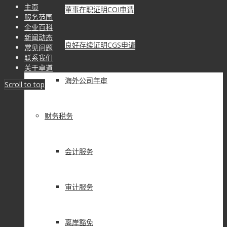
主页
董事在职证明COI申请
服务范围
企业百科
新闻动态
良好存续证明CGS申请
常见问题
联系我们
关于卓道
海外公司年审
Scroll to top
财务税务
会计服务
审计服务
离岸豁免