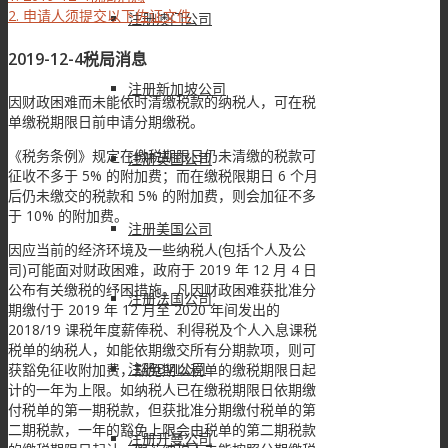
2.
申请人须提交以下佐证文件
注册澳门公司
2019-12-4税局消息
注册新加坡公司
因财政困难而未能依时清缴税款的纳税人，可在税
单缴税期限日前申请分期缴税。
《税务条例》规定在缴税期限日仍未清缴的税款可
注册英国公司
征收不多于 5% 的附加费；而在缴税限期日 6 个月
后仍未缴交的税款和 5% 的附加费，则会加征不多
于 10% 的附加费。
注册美国公司
因应当前的经济环境及一些纳税人(包括个人及公
司)可能面对财政困难，政府于 2019 年 12 月 4 日
公布有关缴税的纾困措施。凡因财政困难获批准分
注册法国公司
期缴付于 2019 年 12 月至 2020 年间发出的
2018/19 课税年度薪俸税、利得税及个人入息课税
税单的纳税人，如能依期缴交所有分期款项，则可
注册BVI公司
获豁免征收附加费，豁免期以税单的缴税期限日起
计的一年为上限。如纳税人已在缴税期限日依期缴
付税单的第一期税款，但获批准分期缴付税单的第
二期税款，一年的豁免上限会由税单的第二期税款
注册开曼公司