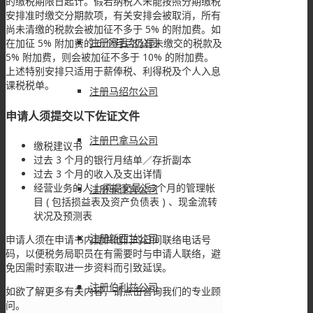
的缴税期限日起计。假若纳税人未能按照分期缴税
安排准时缴交分期款项，有关安排会被取消，所有
尚未清缴的税款会被加征不多于 5% 的附加费。如
注册塞舌尔公司
在加征 5% 附加费的 6 个月后仍有未缴交的税款及
5% 附加费，则会被加征不多于 10% 的附加费。
上述特别安排只适用于薪俸税、利得税及个人入息
课税税单。
注册马绍尔公司
申请人须提交以下佐证文件
注册巴拿马公司
缴税建议书
过去 3 个月的银行月结单／存折副本
过去 3 个月的收入及支出详情
经营业务的人士须提交最近3个月的管理帐
注册菲律宾公司
目 ( 包括损益表及资产负债表 ) 、现金流转
状况及预测表
注册新西兰公司
申请人须在申请书内提供他们的日间联络电话号
码，以便税务局职员在有需要时与申请人联络，避
免因需时索取进一步资料而引致延误。
注册伯利兹公司
如欲了解更多有关内容，请点击咨询我们的专业顾
问。