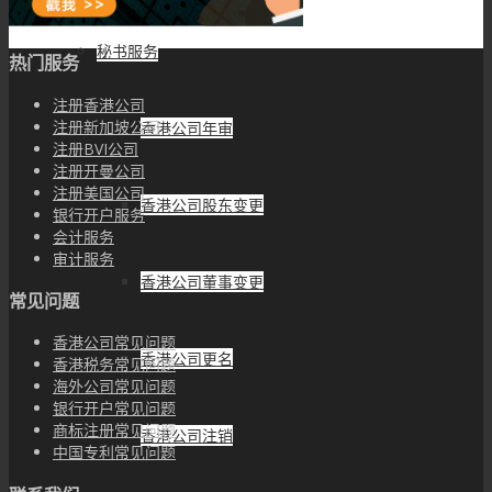
秘书服务
热门服务
注册香港公司
注册新加坡公司
香港公司年审
注册BVI公司
注册开曼公司
注册美国公司
香港公司股东变更
银行开户服务
会计服务
审计服务
香港公司董事变更
常见问题
香港公司常见问题
香港公司更名
香港税务常见问题
海外公司常见问题
银行开户常见问题
商标注册常见问题
香港公司注销
中国专利常见问题