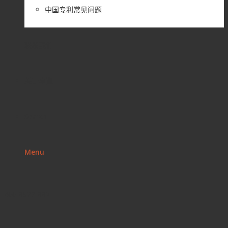
中国专利常见问题
联系我们
关于卓道
Search
Menu
400-8522-882