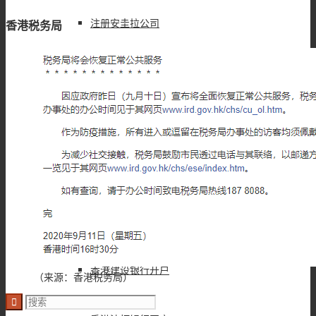
注册安圭拉公司
香港税务局
注册萨摩亚公司
银行开户
银行开户服务
汇丰银行开户
香港建设银行开户
（来源：香港税务局）