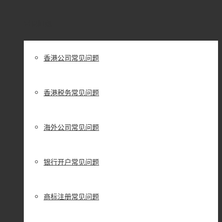
常见问题
香港公司常见问题
香港税务常见问题
海外公司常见问题
银行开户常见问题
商标注册常见问题