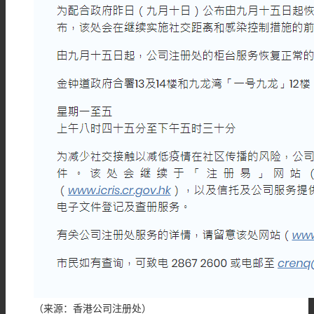
注册塞舌尔公司
注册马绍尔公司
注册巴拿马公司
注册菲律宾公司
注册新西兰公司
注册伯利兹公司
（来源：香港公司注册处）