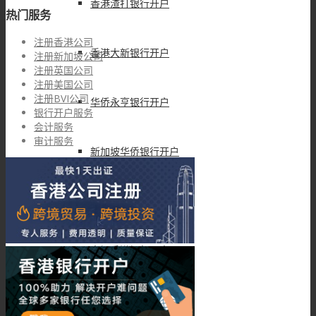
香港渣打银行开户
热门服务
注册香港公司
香港大新银行开户
注册新加坡公司
注册英国公司
注册美国公司
注册BVI公司
华侨永亨银行开户
银行开户服务
会计服务
审计服务
新加坡华侨银行开户
香港东亚银行开户
中银香港银行开户
美国华美银行开户