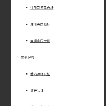
注册马德里商标
注册美国商标
申请中国专利
其他服务
香港律师公证
海牙认证