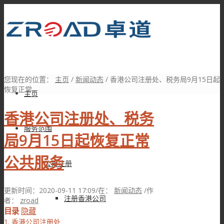
您现在的位置：
主页
/
新闻动态
/
香港公司注册处、税务局9月15日起
恢复正常...
主页
香港公司注册处、税务
服务范围
局9月15日起恢复正常
公共服务
公司注册
更新时间：2020-09-11 17:09
/
在：
新闻动态
/
作
注册香港公司
者：
zroad
目录
隐藏
1.
香港公司注册处