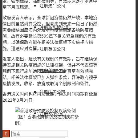
罩、强制检疫、强制检测等，有效期原定在本月中
注册澳门公司
至下月底届满。
政府发言人表示，全球新冠疫情仍然严峻，本地疫
情目前虽然尚算受控，但考虑到未来一段日子仍然
注册新加坡公司
需要继续因应海内外及本地疫情实施各项防疫措
施，故有必要延长第599章下相关紧急规例的有效
期，以确保政府能在相关法律框架下实施相应措
施，迅速应对疫情。
注册英国公司
发言人指出，延长有关规例的有效期，旨在继续保
持实施相关防疫措施的法律框架，但并不代表该等
注册美国公司
规例下现行施加的限制会持续不变直至有效期完
结。相关法律框架已加入弹性条款，容许政府视乎
疫情发展，收紧、放宽或取消个别限制和条件。
注册法国公司
香港通关时间也将再次延期，通关时间预期将延至
2022年3月31日。
注册BVI公司
（图1 香港政府预防及控制疾病条
例）
注册开曼公司