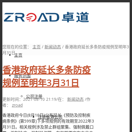
您现在的位置：
主页
/
新闻动态
/
香港政府延长多条防疫规例至明年3
月31日...
主页
香港政府延长多条防疫
服务范围
规例至明年3月31日
公司注册
更新时间：2021-08-10 21:19
/
在：
新闻动态
/
作
者：
zroad
香港政府今日(8月10日)公布延长《预防及控制疾
注册香港公司
病条例》(第599章)下多项规例的有效期至2022年3
月31日。相关规例涉及禁止群组聚集、强制佩戴口