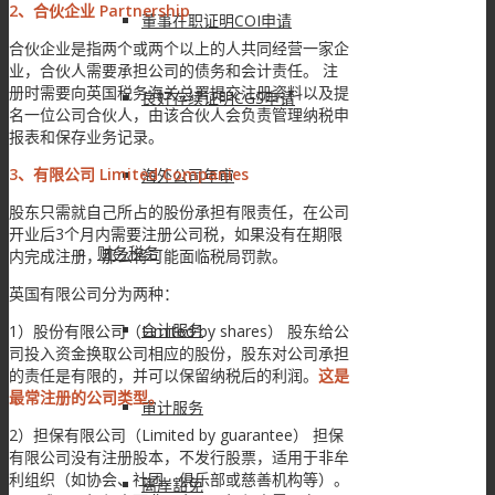
2、合伙企业 Partnership
董事在职证明COI申请
合伙企业是指两个或两个以上的人共同经营一家企
业，合伙人需要承担公司的债务和会计责任。 注
册时需要向英国税务海关总署提交注册资料以及提
良好存续证明CGS申请
名一位公司合伙人，由该合伙人会负责管理纳税申
报表和保存业务记录。
3、有限公司 Limited Companies
海外公司年审
股东只需就自己所占的股份承担有限责任，在公司
开业后3个月内需要注册公司税，如果没有在期限
财务税务
内完成注册，那么将可能面临税局罚款。
英国有限公司分为两种：
会计服务
1）股份有限公司（Limited by shares） 股东给公
司投入资金换取公司相应的股份，股东对公司承担
的责任是有限的，并可以保留纳税后的利润。
这是
最常注册的公司类型。
审计服务
2）担保有限公司（Limited by guarantee） 担保
有限公司没有注册股本，不发行股票，适用于非牟
利组织（如协会、社团、俱乐部或慈善机构等）。
离岸豁免