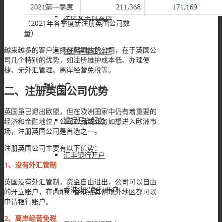
注册安圭拉公司
（2021年各季度新注册英国公司数
量）
越来越多的客户选择在英国注册公司，在于英国公
注册萨摩亚公司
司几个特别的优势，如注册维护成本低、办理便
捷、无外汇管理、离岸经营免税等。
银行开户
二、注册英国公司优势
英国虽已退出欧盟，但在欧洲国家中仍有着重要的
银行开户服务
经济和金融地位，公司产品或业务如想进入欧洲市
场，注册英国公司是首选之一。
注册英国公司主要有以下优势：
汇丰银行开户
1、没有外汇管制
英国没有外汇管制，资金自由进出，公司可以自由
香港建设银行开户
的开立账户，在内地、香港或其他境外地区都可以
申请银行账户。
2、离岸经营免税