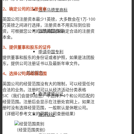
2、确定公司的注册资本
注册马德里商标
英国公司注册资本最少1英镑，大多数会在1万-100
万英镑之间进行选择，注册资本不用实际到位验
注册美国商标
资，可根据您公司的实际情况来确定合适的注册资
本金。
3、提供董事和股东的证件
申请中国专利
提供董事和股东的身份证或者护照，如果是法团股
东，提供公司注册证书以及最新年审文件。
其他服务
4、选择公司的经营范围
英国公司的经营范围没有大的限制，可以经营任何
合法的业务。注册时可以从经济活动分类表格
香港律师公证
SIC（我们会提供给您）中选择3-4个和公司匹配的
经营范围。注册后会显示在注册处官网上，如果注
册时没有选择经营范围，一般默认是休眠公司。
（详细可参考文末的英国公司查册结果）
海牙认证
（经营范围类别）