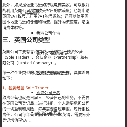
此外，如果是做亚马逊的跨境电商卖家，可以很好
的利用英国公司增加欧美客户的信赖度；也能申请
秘书服务
英国VAT税号，利用VAT税号退税；还可以使用英
国本地亚马逊的仓储和物流，提升物流速度，增强
消费体验等。
香港公司年审
三、英国公司类型
英国公司主要有三种类型，分别是： 独资经营
香港公司股东变更
（Sole Trader）、合伙企业（Partnership）和有
限公司（Limited Company）。
每一种企业类型的税务和法律都不一样，具体差异
香港公司董事变更
如下：
1、独资经营 Sole Trader
香港公司更名
独资经营也就是自雇人士经营自己的业务，不需要
在英国公司登记局上进行注册。个人需要承担公司
的一切盈利和风险，每年需要自雇申报，履行报税
香港公司注销
责任，公司每年营业额超过85,000英镑，需要额外
登记增值税VAT。