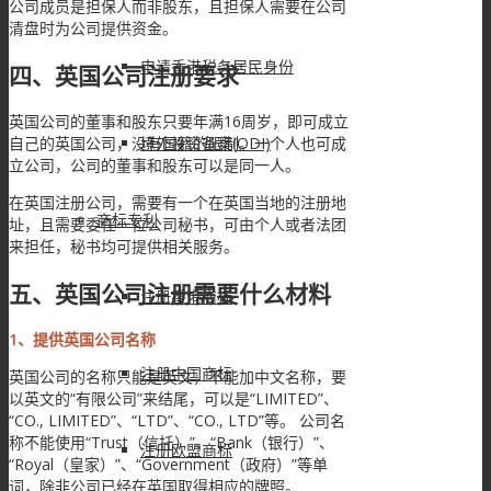
公司成员是担保人而非股东，且担保人需要在公司
清盘时为公司提供资金。
申请香港税务居民身份
四、英国公司注册要求
英国公司的董事和股东只要年满16周岁，即可成立
境外投资备案(ODI)
自己的英国公司，没有国籍的限制。一个人也可成
立公司，公司的董事和股东可以是同一人。
在英国注册公司，需要有一个在英国当地的注册地
商标专利
址，且需要委任一位公司秘书，可由个人或者法团
来担任，秘书均可提供相关服务。
五、英国公司注册需要什么材料
注册香港商标
1、提供英国公司名称
注册中国商标
英国公司的名称只能是英文，不能加中文名称，要
以英文的“有限公司”来结尾，可以是“LIMITED”、
“CO., LIMITED”、“LTD”、“CO., LTD”等。 公司名
称不能使用“Trust（信托）”、“Bank（银行）”、
注册欧盟商标
“Royal（皇家）”、“Government（政府）”等单
词，除非公司已经在英国取得相应的牌照。