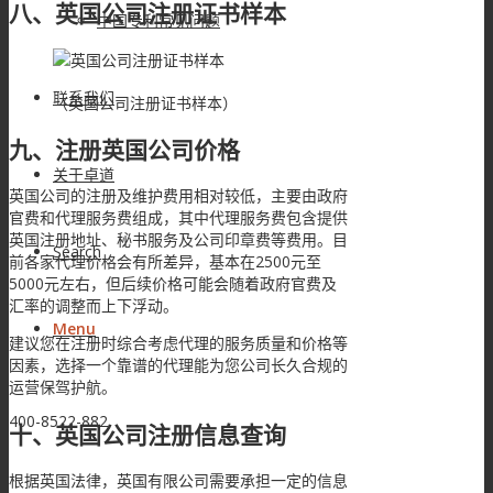
八、英国公司注册证书样本
中国专利常见问题
联系我们
（英国公司注册证书样本）
九、注册英国公司价格
关于卓道
英国公司的注册及维护费用相对较低，主要由政府
官费和代理服务费组成，其中代理服务费包含提供
英国注册地址、秘书服务及公司印章费等费用。目
Search
前各家代理价格会有所差异，基本在2500元至
5000元左右，但后续价格可能会随着政府官费及
汇率的调整而上下浮动。
Menu
建议您在注册时综合考虑代理的服务质量和价格等
因素，选择一个靠谱的代理能为您公司长久合规的
运营保驾护航。
400-8522-882
十、英国公司注册信息查询
根据英国法律，英国有限公司需要承担一定的信息