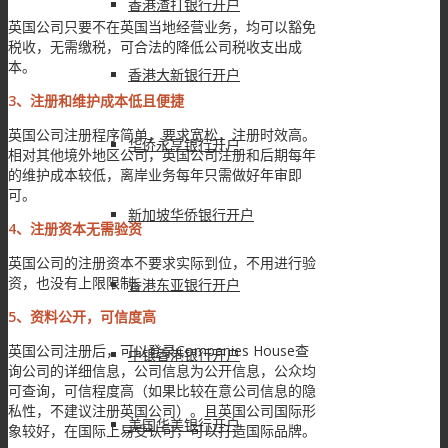
香港渣打银行开户
英国公司只要不在英国当地经营业务，均可以豁免
税收，无需缴税，可合法的降低公司税收支出成
本。
香港大新银行开户
3、注册和维护成本低且便捷
英国公司注册程序简单，要求宽松，注册时效高。
华侨永亨银行开户
相对其他境外地区公司，英国公司注册和后期每年
的维护成本较低，离岸业务每年只需做好年审即
可。
新加坡华侨银行开户
4、注册资本无需验资
英国公司的注册资本不要求实际到位，不用进行验
资，也没有上限限制。
香港东亚银行开户
5、资料公开，可信度高
英国公司注册后，可以登录Companies House查
中银香港银行开户
询公司的详细信息，公司信息为公开信息，公众均
可查询，可信程度高（如果比较在意公司信息的隐
私性，不建议注册英国公司）。且英国公司国际形
美国华美银行开户
象较好，在国际上易受认可，可以打造国际品牌。