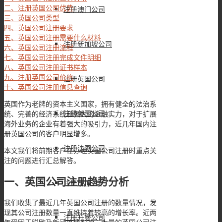
二、注册英国公司优势
注册澳门公司
三、英国公司类型
四、英国公司注册要求
五、英国公司注册需要什么材料
注册新加坡公司
六、英国公司注册流程
七、英国公司注册完成文件明细
八、英国公司注册证书样本
九、注册英国公司价格
注册英国公司
十、英国公司注册信息查询
英国作为老牌的资本主义国家，拥有健全的法治系
注册美国公司
统、完善的经济系统和强大的金融实力，对于扩展
海外业务的企业有着强大的吸引力，近几年国内注
册英国公司的客户明显增多。
注册法国公司
本文我们将前期客户在办理英国公司注册时重点关
注的问题进行汇总解答。
一、英国公司注册趋势分析
注册BVI公司
我们收集了最近几年英国公司注册的数量情况，发
现其公司注册数量一直维持着较高的增长率。近两
注册开曼公司