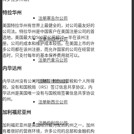
特拉华州
注册塞舌尔公司
美国特拉华州有世界上最健全的，对公司最友好的
公司法。特拉华州是中国客户在美国注册公司的首
选地，美国最大的500家公司超过一半在该州注
注册马绍尔公司
册，公司的成本和维护成本较低。在美国上市的许
多公司都在该州注册，而允许国家的公司在经营状
态时，只支付每年的基本保养费用就可以。
注册巴拿马公司
内华达州
注册菲律宾公司
内华达州没有公司所得税、特许经营税和个人所得
税，没有和国税局（IRS）签订信息共享协议，内
华达州是美国唯一没有与国税局签署信息共享协议
的州。
注册新西兰公司
加利福尼亚州
注册伯利兹公司
加利福尼亚州是美国经济最为发达的州之一，加州
有着很好的营商环境，许多公司的总部和金融机构