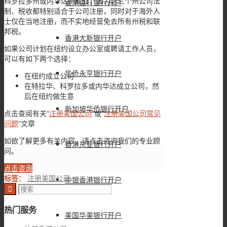
科罗拉多州或内华达州成立，因为这三个州公司法
香港渣打银行开户
制、税收都特别适合于公司注册，同时对于海外人
士仅在当地注册，而不实地经营免去所有州税和联
邦税。
香港大新银行开户
如果公司计划在纽约设立办公室或聘请工作人员，
可以有如下两个选择：
华侨永亨银行开户
在纽约成立公司
在特拉华、科罗拉多或内华达成立公司，然
后在纽约做生意
新加坡华侨银行开户
点击查阅有关“
注册美国公司
”或“
注册美国公司常见
问题
”文章
如欲了解更多有关内容，请点击咨询我们的专业顾
香港东亚银行开户
问。
点击咨询
标签：
注册美国公司
中银香港银行开户
热门服务
美国华美银行开户