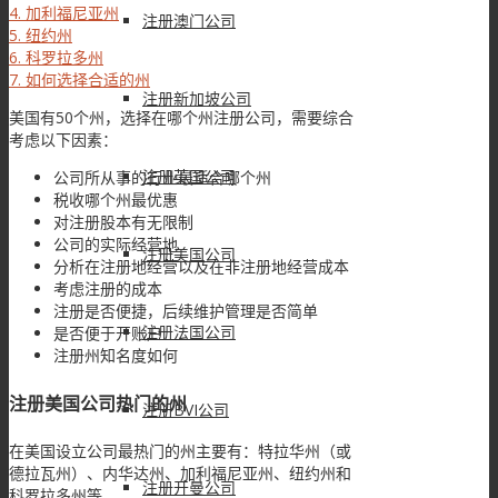
4.
加利福尼亚州
注册澳门公司
5.
纽约州
6.
科罗拉多州
7.
如何选择合适的州
注册新加坡公司
美国有50个州，选择在哪个州注册公司，需要综合
考虑以下因素：
注册英国公司
公司所从事的行业最适合哪个州
税收哪个州最优惠
对注册股本有无限制
公司的实际经营地
注册美国公司
分析在注册地经营以及在非注册地经营成本
考虑注册的成本
注册是否便捷，后续维护管理是否简单
注册法国公司
是否便于开账户
注册州知名度如何
注册美国公司热门的州
注册BVI公司
在美国设立公司最热门的州主要有：特拉华州（或
德拉瓦州）、内华达州、加利福尼亚州、纽约州和
注册开曼公司
科罗拉多州等。