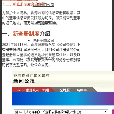
2.
二、新查册制度实施步骤
注册澳门公司
为保护个人隐私，香港公司的信息查册将收紧，其
中的董事信息查阅受限最为明显，即只能查到董事
注册新加坡公司
的通讯地址，而无法查到通常住址。
一、
新查册制度
介绍
注册英国公司
2021年6月18日，香港政府就落实《公司条例》下
查册安排的附属法例刊宪，订明公司注册处的公司
登记册须以董事的通讯地址代替通常住址，以及以
注册美国公司
董事、公司秘书及其他相关人士的部分身份识别号
码代替完整号码，让公众查阅。
注册法国公司
注册BVI公司
注册开曼公司