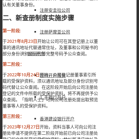
认有关董事身份。
注册安圭拉公司
二、新查册制度实施步骤
第一阶段:
注册萨摩亚公司
于
2021年8月23日
开始让公司可在其登记册上以董
事的通讯地址代替通常住址，及董事和公司秘书的
银行开户
部分身份识别号码代替完整号码予公众查阅。
第二阶段：
于
2022年10月24日
开始，公司登记册董事索引所
银行开户服务
载的受保护资料，须以通讯地址及部分身份识别号
码代替让公众查阅。在这阶段开始后向公司注册处
登记的文件中所载的受保护资料，将不再提供予公
汇丰银行开户
众查阅。「指明人士」可向公司注册处提出取预览
董事等人的受保护资料。
第三阶段：
香港建设银行开户
于
2023年12月27日
开始，资料当事人可向公司注
册处申请不提供在第二阶段开始前已向公司注册处