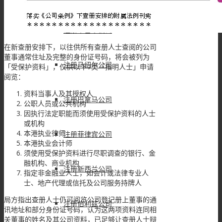
注册塞舌尔公司
在新查册安排下，以往供所有查册人士查阅的公司
董事通常住址及完整的身份证号码，将会被列为
注册马绍尔公司
「受保护资料」，仅供以下7类「指明人士」申请
阅览：
资料当事人及其授权人
注册巴拿马公司
公职人员或公共机构
因执行法定职能而须使用受保护资料的人士
或机构
本港执业律师
注册菲律宾公司
本港执业会计师
须使用受保护资料进行尽职调查的银行、金
融机构、商业机构
注册新西兰公司
指定非金融业人士，如会计或法律专业人
士、地产代理或信托及公司服务持牌人
局方指出查册人士仍可阅览公司登记册上董事的通
注册伯利兹公司
讯地址和部分身份证号码，认为这两项资料连同相
关董事的姓名及其公司资料，已足够让查册人士辩