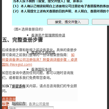
香港强积金办理
申请香港条形码
（图4 选择查册目的）
香港资产管理牌照申请
五、完整查册步骤
后续查册步骤和新规之前没有变化，具体的查册步
香港高才通申请
骤可查阅之前我们整理的一份详细查册指南：
如
何查询香港公司注册信息？附查询详细步骤 – 卓道
国际 (hkregist.com)
香港国际专线
如您在查询中遇到任何问题，都可以随时咨询我
们，或者联系我们免费帮您查询。
如欲了解更多有关内容，请点击咨询我们的专业顾
企业百科
问。
点击咨询
新闻动态
标签：
香港公司
,
香港公司查册