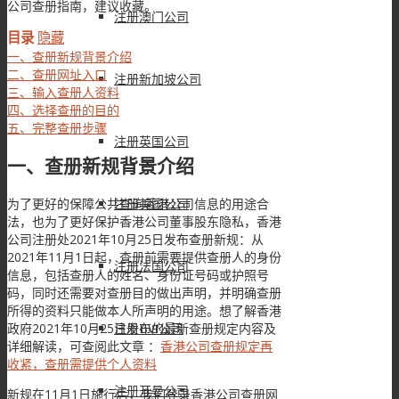
公司查册指南，建议收藏。
注册澳门公司
目录
隐藏
一、查册新规背景介绍
二、查册网址入口
注册新加坡公司
三、输入查册人资料
四、选择查册的目的
五、完整查册步骤
注册英国公司
一、查册新规背景介绍
为了更好的保障公共查询香港公司信息的用途合
注册美国公司
法，也为了更好保护香港公司董事股东隐私，香港
公司注册处2021年10月25日发布查册新规：从
2021年11月1日起，查册前需要提供查册人的身份
注册法国公司
信息，包括查册人的姓名、身份证号码或护照号
码，同时还需要对查册目的做出声明，并明确查册
所得的资料只能做本人所声明的用途。想了解香港
政府2021年10月25日发布的最新查册规定内容及
注册BVI公司
详细解读，可查阅此文章 ：
香港公司查册规定再
收紧，查册需提供个人资料
注册开曼公司
新规在11月1日施行后，我们登录香港公司查册网