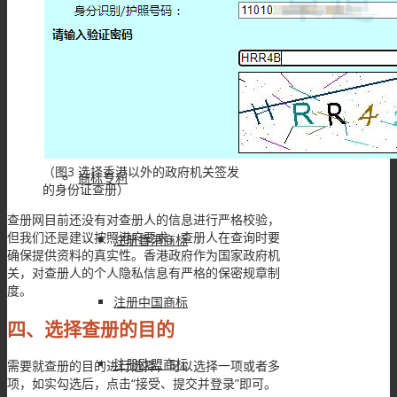
申请香港税务居民身份
境外投资备案(ODI)
（图3 选择香港以外的政府机关签发
商标专利
的身份证查册）
查册网目前还没有对查册人的信息进行严格校验，
但我们还是建议按照港府要求，查册人在查询时要
注册香港商标
确保提供资料的真实性。香港政府作为国家政府机
关，对查册人的个人隐私信息有严格的保密规章制
度。
注册中国商标
四、选择查册的目的
注册欧盟商标
需要就查册的目的进行选择，可以选择一项或者多
项，如实勾选后，点击“接受、提交并登录”即可。