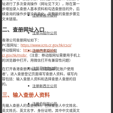
址进行了多次查询操作（网址见下文），除在第一
步增加录入查册人基本资料和勾选查册目的外，后
续查询的操作步骤没有变化，完整版的查册步骤见
注册塞舌尔公司
文末链接。
二、查册网址入口
注册马绍尔公司
香港公司查册网址如下：
PC版网址：
https://www.icris.cr.gov.hk/csci/
移动版网址：
https://www.mobile-
注册巴拿马公司
cr.gov.hk/mob/
（注意：移动版网址需要用手机上
的浏览器中打开，用微信打开有兼容性问题）
注册菲律宾公司
在打开香港查册网址后，点击选择“无账户使用
者”，进入查册登记页面填写查册人资料，填写内
容包括：输入查册人资料和选择查册人查册的目
的。
注册新西兰公司
三、输入查册人资料
注册伯利兹公司
先输入查册人的查册资料，包括查册人中文姓名、
英文姓氏、英文名字、身份证明，其中中文或英文