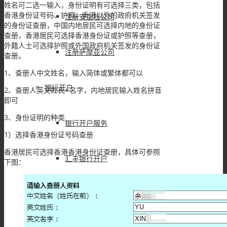
姓名可二选一输入，身份证明有可选择三类，包括
香港身份证号码、护照、香港以外的政府机关签发
注册安圭拉公司
的身份证查册，中国内地居民可选择内地的身份证
查册，香港居民可选择香港身份证或护照等查册，
外籍人士可选择护照或外国政府机关签发的身份证
注册萨摩亚公司
查册。
1、查册人中文姓名，输入简体或繁体都可以
银行开户
2、查册人英文姓氏+名字，内地居民输入姓名拼音
即可
3、身份证明的种类
银行开户服务
1）选择香港身份证号码查册
香港居民可选择香港香港身份证查册，具体可参照
汇丰银行开户
下图：
香港建设银行开户