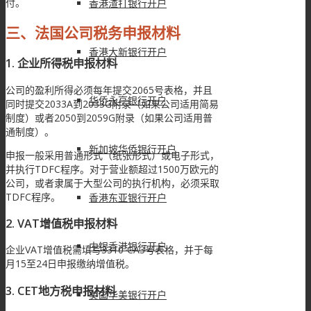
付。
香港渣打银行开户
三、
法国公司
税务申报材料
香港大新银行开户
1. 企业所得税申报材料
公司的盈利所得必须每年提交2065号表格，并且
华侨永亨银行开户
同时提交2033A到2033G附录（如果公司适用简易
制度）或者2050到2059G附录（如果公司适用普
通制度）。
新加坡华侨银行开户
申报一般采用普通形式（纸张形式）或电子形式，
并执行TDFC程序。对于营业额超过1500万欧元的
公司，或者隶属于大型公司的执行机构，必须采取
TDFC程序。
香港东亚银行开户
2. VAT增值税申报材料
中银香港银行开户
企业VAT增值税需填写3310-CA3号表格，并于每
月15至24日申报缴纳增值税。
3. CET地方税申报材料
美国华美银行开户