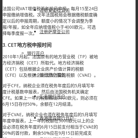
法国公司VAT增值税首年按月申报，每月15至24日
注册安圭拉公司
申报缴纳增值税。次年法国税局会根据缴税额度确
定以后的申报周期，额度小的情况下会调整为季
报/年报，如全年应纳增值税小于4000欧元，可选
注册萨摩亚公司
择每季度报一次。
3. CET地方税申报时间
银行开户
2010年1月起，法国原有的地方营业税（TP）被地
方经济捐税（CET）所取代。地方经济捐税
（CET）包括根据企业房产价值计算的税额
银行开户服务
（CFE）以及根据企业增值计算的税额（CVAE）。
对于CFE，纳税企业须在税务年度后的5月填写年
度计税基数申报表，然后由法国税务机关确定
汇丰银行开户
CFE。如果上一年的税额超出3000欧元，则必须在
6月15日存付50%，余额在12月结清。
对于CVAE，纳税企业也须在税务年度后的5月填写
香港建设银行开户
年度申报表，上一年的税额在3000欧元以上的企
业必须在税务年度的6月15日前支付相当于CVAE的
50%的首付款，剩余50%应在9月15日前完成支