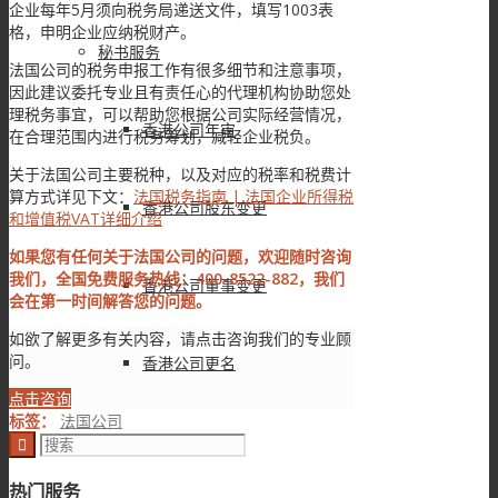
企业每年5月须向税务局递送文件，填写1003表
格，申明企业应纳税财产。
秘书服务
法国公司的税务申报工作有很多细节和注意事项，
因此建议委托专业且有责任心的代理机构协助您处
理税务事宜，可以帮助您根据公司实际经营情况，
香港公司年审
在合理范围内进行税务筹划，减轻企业税负。
关于法国公司主要税种，以及对应的税率和税费计
算方式详见下文：
法国税务指南 | 法国企业所得税
香港公司股东变更
和增值税VAT详细介绍
如果您有任何关于法国公司的问题，欢迎随时咨询
我们，全国免费服务热线：400-8522-882，我们
香港公司董事变更
会在第一时间解答您的问题。
如欲了解更多有关内容，请点击咨询我们的专业顾
问。
香港公司更名
点击咨询
标签：
法国公司
香港公司注销
热门服务