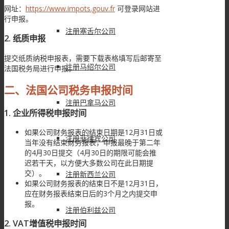
网址：
https://www.impots.gouv.fr
可登录网站进
行申报。
注册塞舌尔公司
2. 纸质申报
提交纸质纳税申报表，需要下载表格填写后邮寄至
注册马绍尔公司
法国税务局进行申报。
二、法国公司税务
申报
时间
注册巴拿马公司
1. 企业所得税申报时间
如果公司财务报表的结束日期是12月31日或
注册菲律宾公司
当年没有结束财务报表，申报最晚于第二年
的4月30日提交（4月30日的期限可能会推
迟若干天，以方便大多数公司在此日期提
交）。
注册新西兰公司
如果公司财务报表的结束日不是12月31日，
应在财务报表结束日后的3个月之内提交申
报。
注册伯利兹公司
2. VAT增值税申报时间