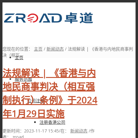
您现在的位置：
主页
/
新闻动态
/
法规解读 | 《香港与内地民商事判
决（相互...
主页
法规解读 | 《香港与内
服务范围
地民商事判决（相互强
制执行）条例》于2024
公司注册
年1月29日实施
注册香港公司
更新时间：2023-11-17 15:45
/
在：
新闻动态
/
作
者：
zroad