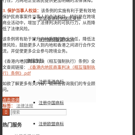
行性，为两地企业居民提供更加明确的法律保障。
3. 保护当事人权益：
该条例的实施有利于更有效地
保护民商事案件当事人的合法权益，特别是在跨境
申请香港税务居民身份
商业活动中，增加了法律判决的可执行力，从而降
低了法律风险。
该条例将有助于提升内地香港的商业信任，降低法
境外投资备案(ODI)
律风险，鼓励更多人到内地和香港之间进行合作交
流，并促使更多企业参与跨境业务。
商标专利
《香港内地民商事判决（相互强制执行）条例》全
文查阅链接：
《香港内地民商事判决（相互强制执
行）条例》.pdf
注册香港商标
如欲了解更多有关内容，请点击咨询我们的专业顾
问。
点击咨询
注册中国商标
标签：
法律法规
注册欧盟商标
热门服务