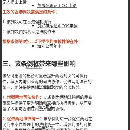
无人提出上诉。
董事在职证明COI申请
生效的香港判决需满足的条件：
1. 该判决可在香港强制执行
良好存续证明CGS申请
2. 该判决由指名香港法院作出
根据条例第3条，以下类型判决被排除在外：
海外公司年审
三、该条例将带来哪些影响
财务税务
该条例细则的出台将显著提升两地判决的可执行
性，增强内地和香港的司法协作，促进两地法律的
会计服务
统一，更好保护两地企业和居民的合法权益。
1. 增强两地司法协作：
此条例为两地法院间的民商
事案件提供了更为明确和直接的执行机制，从而增
审计服务
强了内地与香港在司法方面的协作。
2. 促进两地法律统一：
该条例将进一步促进两地在
民商事案件处理上的法律统一性，增强判决的可执
离岸豁免