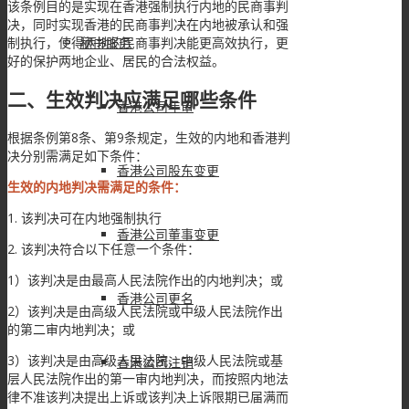
该条例目的是实现在香港强制执行内地的民商事判
决，同时实现香港的民商事判决在内地被承认和强
制执行，使得两地的民商事判决能更高效执行，更
秘书服务
好的保护两地企业、居民的合法权益。
二、生效判决应满足哪些条件
香港公司年审
根据条例第8条、第9条规定，生效的内地和香港判
决分别需满足如下条件：
香港公司股东变更
生效的内地判决需满足的条件：
1. 该判决可在内地强制执行
香港公司董事变更
2. 该判决符合以下任意一个条件：
1）该判决是由最高人民法院作出的内地判决；或
香港公司更名
2）该判决是由高级人民法院或中级人民法院作出
的第二审内地判决；或
3）该判决是由高级人民法院、中级人民法院或基
香港公司注销
层人民法院作出的第一审内地判决，而按照内地法
律不准该判决提出上诉或该判决上诉限期已届满而