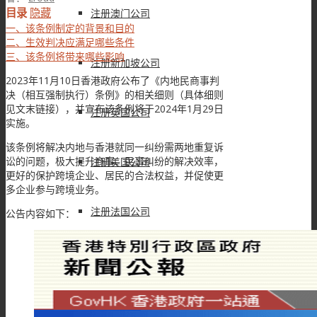
目录
隐藏
注册澳门公司
一、该条例制定的背景和目的
二、生效判决应满足哪些条件
三、该条例将带来哪些影响
注册新加坡公司
2023年11月10日香港政府公布了《内地民商事判
决（相互强制执行）条例》的相关细则（具体细则
见文末链接），并宣布该条例将于2024年1月29日
注册英国公司
实施。
该条例将解决内地与香港就同一纠纷需两地重复诉
讼的问题，极大提升商事、民事纠纷的解决效率，
注册美国公司
更好的保护跨境企业、居民的合法权益，并促使更
多企业参与跨境业务。
注册法国公司
公告内容如下：
注册BVI公司
注册开曼公司