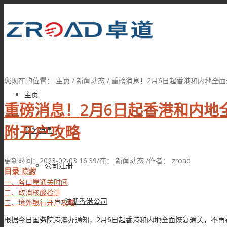
您现在的位置：
主页
/
新闻动态
/
重磅消息！2月6日起香港和内地全面通
主页
重磅消息！2月6日起香港和内地
附开户攻略
服务范围
更新时间：2023-02-03 16:39
/
在：
新闻动态
/
作者：
zroad
公司注册
目录
隐藏
一、各口岸通关时间
二、取消核酸检测
注册香港公司
三、境外银行开户攻略
根据今日国务院港澳办通知，2月6日起香港和内地全面恢复通关，不