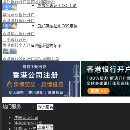
境外银行开户指南及利弊分析
董事在职证明COI申请
华侨永亨银行开户
香港渣打银行开户
良好存续证明CGS申请
香港东亚银行开户
汇丰银行开户
香港银行个人账户常见问题
海外公司年审
香港银行公司账户常见问题汇总
财务税务
会计服务
热门服务
审计服务
注册香港公司
注册新加坡公司
离岸豁免
注册BVI公司