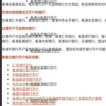
香港渣打银行开户
香港全面通关后，境外银行开户可选择银行大大增加，除选择原有的内
支持内地视频见证开户的银行：
香港大新银行开户
仅香港汇丰银行、香港渣打银行、香港华侨永亨银行、香港东亚银行、
过港开户可选择的银行：
华侨永亨银行开户
过港开户可选择的银行更多，包括：香港汇丰银行、香港渣打银行、香
银行、香港星展银行、香港大新银行、香港创兴银行、交通银行、建设
有境外银行开户需求的客户可以考虑安排， 遇到任何境外银行开户问题也可以
新加坡华侨银行开户
附部分银行开户相关攻略：
汇丰银行开户
香港东亚银行开户
香港渣打银行开户
中银香港银行开户
新加坡华侨银行开户
中银香港银行开户
华侨永亨银行开户
香港东亚银行开户
美国华美银行开户
香港公司注册后如何开立香港境外银行账户？附真实开户案例
美国华美银行开户
境外银行开户指南及利弊分析