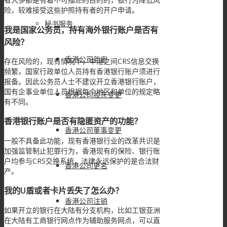
险，较难接受这些护照持有者的开户申请。
秘书服务
我是国家公务员，持有海外银行账户是否有
风险？
香港公司年审
存在风险的，现有情况下，中港之间CRS信息交换
频繁，国家行政单位人员持有香港银行账户须进行
报备。因此公务员人士不建议开立香港银行账户，
国有企事业单位人员根据每个地区和单位的规定略
香港公司股东变更
有不同。
香港银行账户是否有隐匿资产的功能？
香港公司董事变更
一般不具备此功能，现有香港银行业的改革共识是
加强监管制止犯罪行为，香港现有的保险、银行账
户均参与CRS交换系统，法律永远保护的是合法财
香港公司更名
产。
我的U盾或者卡片丢失了怎么办？
香港公司注销
如果开立的银行在大陆有分支机构，比如工银亚洲
在大陆有工商银行网点作为辅助服务网点，可以直