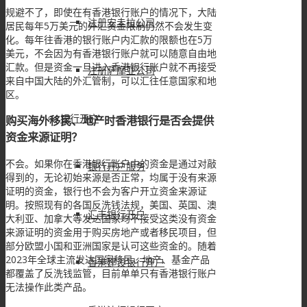
规避不了，即使在有香港银行账户的情况下，大陆
注册安圭拉公司
居民每年5万美元的外汇资金限制仍然不会发生变
化。每年往香港的银行账户内汇款的限额也在5万
美元，不会因为有香港银行账户就可以随意自由地
汇款。但是资金一旦进入香港银行账户就不再接受
注册萨摩亚公司
来自中国大陆的外汇管制，可以汇往任意国家和地
区。
银行开户
购买海外移民、地产时香港银行是否会提供
资金来源证明？
不会。如果你在香港银行账户中的资金是通过对敲
银行开户服务
得到的，无论初始来源是否正常，均属于没有来源
证明的资金，银行也不会为客户开立资金来源证
明。按照现有的各国反洗钱法规，美国、英国、澳
汇丰银行开户
大利亚、加拿大等发达国家均不接受这类没有资金
来源证明的资金用于购买房地产或者移民项目，但
部分欧盟小国和亚洲国家是认可这些资金的。随着
2023年全球主流发达国家移民、地产、基金产品
香港建设银行开户
都覆盖了反洗钱监管，目前单单只有香港银行账户
无法操作此类产品。