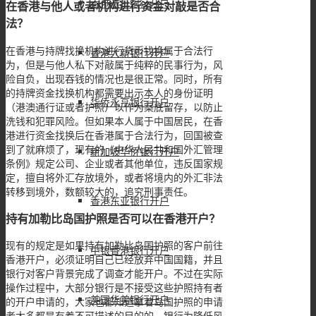
香港渣打银行开户
在香港与他人或者机构进行资金对敲是否合
法？
在香港与持牌找换机构进行货币找换属于合法行
香港大新银行开户
为，但是与他人私下对敲属于纯粹的民事行为，风
险自负，出现吞钱的情况也是很正常。同时，所有
的持牌资金找换机构都需要出示本人的身份证明
华侨永亨银行开户
（港澳通行证或者护照）以作为案底留存，以防止
洗钱和犯罪风险。但如果本人属于中国居民，在香
港进行资金找换后在香港属于合法行为，回国被查
到了就麻烦了，现有的《中华人民共和国外汇管理
新加坡华侨银行开户
条例》规定公司、企业或者其他单位，违反国家规
定，擅自将外汇存放境外，或者将境内的外汇非法
转移到境外，数额较大的，追究刑事责任。
香港东亚银行开户
持有加勒比岛国护照是否可以在香港开户？
现有的规定是如果持有加勒比岛国护照的客户前往
中银香港银行开户
香港开户，必须证明自己已经放弃中国国籍，并且
银行对客户背景完成了调查才能开户。不过在实际
操作过程中，大部分银行是不接受这些护照持有者
美国华美银行开户
的开户申请的，大家也都知道拿着岛国护照的申请
者大多都是有着不可描述的目的的，银行为降低风