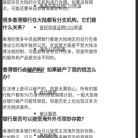
接前往在大陆的分支机构进行办理。如果没有网
董事在职证明COI申请
点，可能还要亲自去香港重新补办。
很多香港银行在大陆都有分支机构，它们是
什么关系？
良好存续证明CGS申请
香港的很多中资品牌银行都是大陆地区的总行在香
港设立的海外独资公司，在监管方面是不受大陆法
海外公司年审
律法规控制，可能会有业务合作往来，但是所提供
的服务和产品是完全不同的。
香港银行会破产吗？如果破产了我的钱怎么
财务税务
办？
在法律上是可以破产的，但是无需担心，所有的银
会计服务
行账户都有50万港币的存款保障计划，一般大型商
业银行破产可能性很低，但是历史上也出现过多次
挤兑倒闭事件。
审计服务
银行是否可以接受海外外币现钞存款？
香港的很多银行柜台可以接受主流海外现钞存款，
离岸豁免
比如欧元、日元、新加坡元等多种货币的直接存