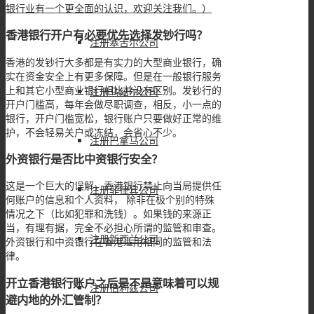
银行业有一个更全面的认识，欢迎关注我们。）
香港银行开户有必要优先选择发钞行吗？
注册塞舌尔公司
香港的发钞行大多都是有实力的大型商业银行，确
实在资金安全上有更多保障。但是在一般银行服务
上和其它小型商业银行相比并没有区别。发钞行的
注册马绍尔公司
开户门槛高，每年会做尽职调查，相反，小一点的
银行，开户门槛宽松，银行账户只要做好正常的维
护，不会轻易关户或冻结，会省心不少。
注册巴拿马公司
外资银行是否比中资银行安全？
这是一个巨大的误解，香港银行禁止向当局提供任
注册菲律宾公司
何账户的信息和个人资料， 除非在极个别的特殊
情况之下（比如犯罪和洗钱）。如果钱的来源正
当，有理有据，完全不必担心所谓的监管和审查。
注册新西兰公司
外资银行和中资银行在香港适用相同的监管和法
律。
开立香港银行账户之后是不是意味着可以规
注册伯利兹公司
避内地的外汇管制？