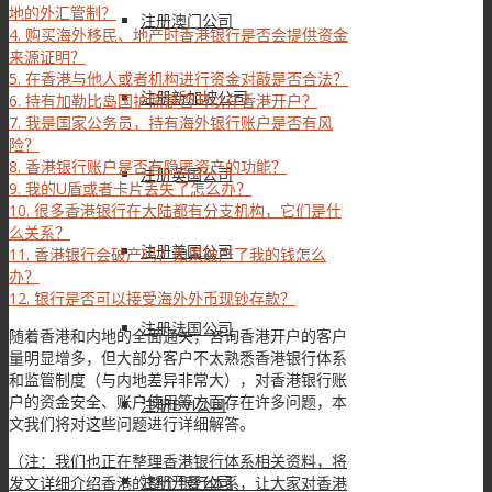
地的外汇管制？
注册澳门公司
4.
购买海外移民、地产时香港银行是否会提供资金
来源证明？
5.
在香港与他人或者机构进行资金对敲是否合法？
注册新加坡公司
6.
持有加勒比岛国护照是否可以在香港开户？
7.
我是国家公务员，持有海外银行账户是否有风
险？
8.
香港银行账户是否有隐匿资产的功能？
注册英国公司
9.
我的U盾或者卡片丢失了怎么办？
10.
很多香港银行在大陆都有分支机构，它们是什
么关系？
注册美国公司
11.
香港银行会破产吗？如果破产了我的钱怎么
办？
12.
银行是否可以接受海外外币现钞存款？
注册法国公司
随着香港和内地的全面通关，咨询香港开户的客户
量明显增多，但大部分客户不太熟悉香港银行体系
和监管制度（与内地差异非常大），对香港银行账
户的资金安全、账户使用等方面存在许多问题，本
注册BVI公司
文我们将对这些问题进行详细解答。
（注：我们也正在整理香港银行体系相关资料，将
注册开曼公司
发文详细介绍香港的整个银行体系，让大家对香港