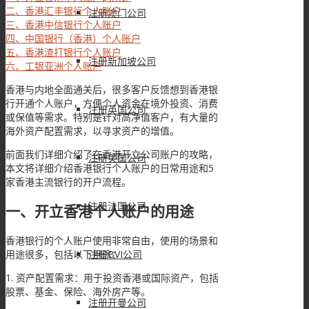
二、香港汇丰银行个人账户
注册澳门公司
三、香港中信银行个人账户
四、中国银行（香港）个人账户
五、香港渣打银行个人账户
注册新加坡公司
六、工银亚洲个人账户
香港与内地全面通关后，很多客户反馈想到香港银
行开通个人账户，方便个人资金在境外投资、消费
注册英国公司
或保值等需求。特别是针对高净值客户，有大量的
海外资产配置需求，以寻求资产的增值。
前面我们详细介绍了在香港开立公司账户的攻略，
注册美国公司
本文将详细介绍香港银行个人账户的日常用途和5
家香港主流银行的开户流程。
注册法国公司
一、开立香港个人账户的用途
香港银行的个人账户使用非常自由，使用的场景和
用途很多，包括以下用途：
注册BVI公司
1. 资产配置需求：用于投资香港或国际资产，包括
股票、基金、保险、海外房产等。
注册开曼公司