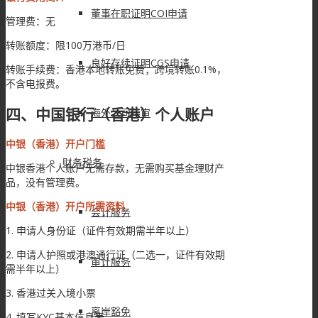
董事在职证明COI申请
管理费：无
转账额度：限100万港币/日
良好存续证明CGS申请
转账手续费：香港本地转账免费；跨境转账0.1%，
不含电报费。
四、中国银行（香港）个人账户
海外公司年审
中银（香港）开户门槛
财务税务
中银香港个人账户无需存款，无需购买基金理财产
品，没有管理费。
中银（香港）开户所需资料
会计服务
1. 申请人身份证（证件有效期需半年以上）
2. 申请人护照或港澳通行证（二选一，证件有效期
审计服务
需半年以上）
3. 香港过关入境小票
离岸豁免
4. 填写KYC基本信息表