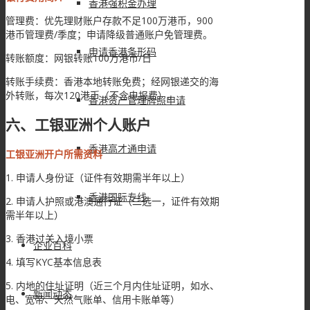
香港强积金办理
管理费：优先理财账户存款不足100万港币，900
港币管理费/季度；申请降级普通账户免管理费。
申请香港条形码
转账额度：网银转账100万港币/日
转账手续费：香港本地转账免费；经网银递交的海
外转账，每次120港币（不含电报费）。
香港资产管理牌照申请
六、工银亚洲个人账户
香港高才通申请
工银亚洲开户所需资料
1. 申请人身份证（证件有效期需半年以上）
香港国际专线
2. 申请人护照或港澳通行证（二选一，证件有效期
需半年以上）
3. 香港过关入境小票
企业百科
4. 填写KYC基本信息表
5. 内地的住址证明（近三个月内住址证明，如水、
新闻动态
电、宽带、天然气账单、信用卡账单等）