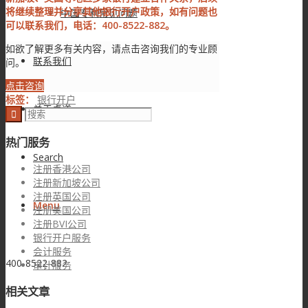
将继续整理并分享其他银行开户政策，如有问题也
中国专利常见问题
可以联系我们，电话：400-8522-882。
如欲了解更多有关内容，请点击咨询我们的专业顾
联系我们
问。
点击咨询
标签：
银行开户
关于卓道
热门服务
Search
注册香港公司
注册新加坡公司
注册英国公司
Menu
注册美国公司
注册BVI公司
银行开户服务
会计服务
400-8522-882
审计服务
相关文章