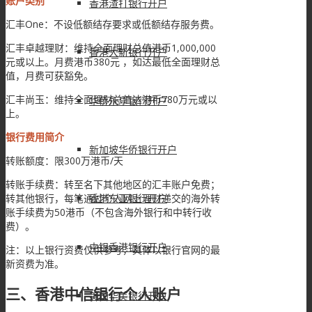
账户类别
香港渣打银行开户
汇丰One：不设低额结存要求或低额结存服务费。
汇丰卓越理财：维持全面理财总值港币1,000,000
香港大新银行开户
元或以上。月费港币380元 ，如达最低全面理财总
值，月费可获豁免。
汇丰尚玉：维持全面理财总值达港币780万元或以
华侨永亨银行开户
上。
银行费用简介
新加坡华侨银行开户
转账额度：限300万港币/天
转账手续费：转至名下其他地区的汇丰账户免费；
香港东亚银行开户
转其他银行，每笔通过个人网上理财递交的海外转
账手续费为50港币（不包含海外银行和中转行收
费）。
中银香港银行开户
注：以上银行资费仅供参考，具体以银行官网的最
新资费为准。
三、香港中信银行个人账户
美国华美银行开户