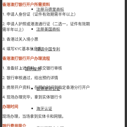
香港渣打银行开户所需资料
注册马德里商标
1. 申请人身份证（证件有效期需半年以上）
2. 申请人护照或港澳通行证（二选一，证件有效期
注册美国商标
需半年以上）
3. 香港过关入境小票
4. 填写KYC基本信息表
申请中国专利
香港渣打银行开户办理流程
1. 准备好上述资料，递交银行审核
其他服务
2. 银行审核通过，给出预约详情
3. 携带开户资料，在预约时间到指定香港分行开户
香港律师公证
4. 现场办理完毕，拿到实体银行卡
办理时间
海牙认证
现场办理，当场拿到实体卡和网银。
银行费用简介