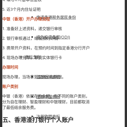
5. 近3个月内住址证明
申请香港税务居民身份
中银（香港）开户办理流程
1. 准备好上述资料，递交银行审核
境外投资备案(ODI)
2. 银行审核通过，给出预约详情
3. 携带开户资料，在预约时间到指定香港分行开户
商标专利
4. 现场办理完毕，拿到实体银行卡
办理时间
注册香港商标
现场办理，当场拿到实体卡和网银。
账户类别
中银（香港）依据存款金额，有不同的账户类别，
注册中国商标
分为自在理财、智盈理财和中银理财，目前都取消
了最低结余服务费。
注册欧盟商标
五、香港渣打银行个人账户