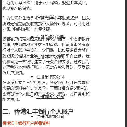
2. 避免汇率风险：用于外汇储备，规避汇率风险，
实现资产的保值。
注册塞舌尔公司
3. 方便海外生活：如海外留学、移民或旅游，出入
境时无需提前换取或携带大额外币现金，可利用境
外账户随时转账，方便快捷。
注册马绍尔公司
随着客户的需求越来越多样化，拥有一个香港银行
的账户成为内地大多数人的首选。目前香港各家银
行对个人账户会设有一定门槛，比如要求做大额存
款或购买理财基金等，也让不少客户望而止步。我
注册巴拿马公司
们和香港一些银行建立了长久合作关系，通过我们
办理香港本地银行账户，无需存款和理财，享受绿
色开户通道。
注册菲律宾公司
在香港开立个人银行账户，各家银行的开户要求和
需要的资料会有少许差异，下面详细介绍5家主流
香港银行个人账户的开立要求、流程、账户类别和
注册新西兰公司
相关费用。
二、香港汇丰银行个人账户
注册伯利兹公司
香港汇丰银行
开户
所需资料