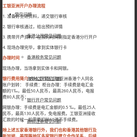
工银亚洲开户办理流程
常见问题
1. 准备好上述资料，递交银行审核
2. 银行审核通过，给出预约详情
香港公司常见问题
3. 携带开户资料，在预约时间到指定香港分行开户
4. 现场办理完毕，拿到实体银行卡
香港税务常见问题
办理时间
现场办理，当场拿到实体卡和网银。
银行费用简介
内地工行至工银亚洲香港个人同名
海外公司常见问题
账户划转： 手续费：柜台办理：手续费是电汇金
额的1‰，最低50人民币，最高260人民币，电报
费80人民币；
银行开户常见问题
网银办理：手续费是电汇金额的0.5 ‰，最低25人
民币，最高130人民币，免电报费。工银亚洲接收
汇款的时候一般需要扣除60港币手续费。
商标注册常见问题
除上述五家香港银行外，我们也和香港其他银行及
新加坡、美国等地区多家银行建立合作关系，后续