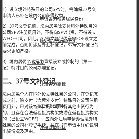
1）设立境外特殊目的公司SPV时，需确保37号文
申请人已经在境内公司获得权益。
申请香港税务居民身份
2）37号文登记前，境内居民除支付境外特殊目的
公司SPV注册费用外，不得向SPV出资，不得设立
WFOE公司，因此，37号文登记须在WFOE设立之
境外投资备案(ODI)
前完成，否则将涉及外汇补登记，37号文补登记的
要求更加严格。
3）境内居民个人只为直接设立或控制的（第一
商标专利
层）特殊目的公司办理登记。
二、37号文补登记
注册香港商标
境内居民个人在境外设立特殊目的公司，在登记完
成之前，除支付（含境外支付）特殊目的公司注册
注册中国商标
费用外，已对该特殊目的公司进行其他出资行为
的，且存在合法返程投资构架或潜在返程投资构架
的（已设立WOFE），应向外汇局申请办理境外特
殊目的公司补登记手续，并在书面申请中详细说明
注册欧盟商标
出资情况及理由。