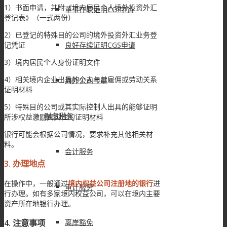
1）书面申请，并附《境内居民个人境外投资外汇
董事在职证明COI申请
登记表》（一式两份）
2）已登记的特殊目的公司的境外投资外汇业务登
记凭证
良好存续证明CGS申请
3）境内居民个人身份证明文件
4）相关境内企业出具的个人与其雇佣或劳动关系
海外公司年审
证明材料
5）特殊目的公司或其实际控制人出具的能够证明
财务税务
所涉权益激励真实性的证明材料
银行可能会根据公司情况，要求补充其他相关材
料。
会计服务
3.
办理地点
在操作中，一般通过
境内权益公司注册地的银行
进
审计服务
行办理。如有多家境内权益公司，可以在境内主要
资产所在地银行办理。
4. 注意事项
离岸豁免