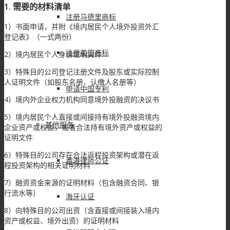
1. 需要的材料清单
注册马德里商标
1）书面申请，并附《境内居民个人境外投资外汇
登记表》（一式两份）
注册美国商标
2）境内居民个人身份证明文件
3）特殊目的公司登记注册文件及股东或实际控制
人证明文件（如股东名册、认缴人名册等）
申请中国专利
4）境内外企业权力机构同意境外投融资的决议书
5）境内居民个人直接或间接持有境外投融资境内
其他服务
企业资产或权益，或者合法持有境外资产或权益的
证明文件
6）特殊目的公司存在合法返程投资架构或潜在返
香港律师公证
程投资架构的相关证明材料
7）融资资金来源的证明材料（包含融资合同、银
行流水等）
海牙认证
8）向特殊目的公司出资（含直接或间接装入境内
资产或权益、境外出资）的证明材料