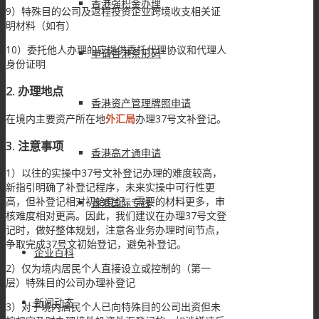
香港强积金办理
9）特殊目的公司及返程投资企业跨境收支相关证
明材料（如有）
10）委托他人办理的应提供委托代理协议和代理人
申请香港条形码
身份证明
2. 办理地点
香港资产管理牌照申请
在境内主要资产所在地
外汇局
办理37号文补登记。
3. 注意事项
香港高才通申请
1）以往的实操中37号文补登记办理的难度较高，
新指引明确了补登记程序，未来实操中可行性更
高，但补登记相对初始登记，需要的材料更多，审
香港国际专线
核难度相对更高。因此，我们建议在办理37号文登
记时，做好整体规划，注意各业务办理时间节点，
争取完成37号文初始登记，避免补登记。
企业百科
2）仅为境内居民个人直接设立或控制的（第一
层）特殊目的公司办理补登记
新闻动态
3）对于境内居民个人已向特殊目的公司出资但未