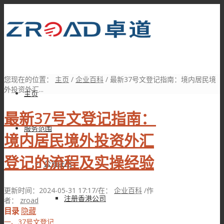
您现在的位置：
主页
/
企业百科
/
最新37号文登记指南：境内居民境
外投资外汇...
主页
最新37号文登记指南：
服务范围
境内居民境外投资外汇
登记的流程及实操经验
公司注册
更新时间：2024-05-31 17:17
/
在：
企业百科
/
作
注册香港公司
者：
zroad
目录
隐藏
一、37号文登记