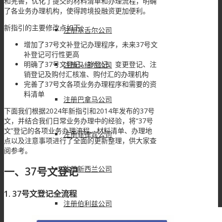
和完善，优化了提交的材料清单和办理流程，明确
了各业务办理机构，使得跨境投融资更加便利。
新指引的主要修改点如下：
注册塞舌尔公司
增加了37号文补登记办理程序，未来37号文
补登记可行性更高
明确了37号文登记、补登记、变更登记、注
注册马绍尔公司
销登记及购付汇核准、购付汇的办理机构
完善了37号文各项业务办理程序和需要的资
料清单
注册巴拿马公司
下面我们根据2024年新指引和2014年发布的37号
文，并结合我们日常业务办理中的经验，将“37号
文”登记的各项业务办理流程、材料清单、办理地
注册菲律宾公司
点以及注意事项进行了全面的更新整理，供大家查
阅参考。
注册新西兰公司
一、37号文登记
1. 37号文登记全流程
注册伯利兹公司