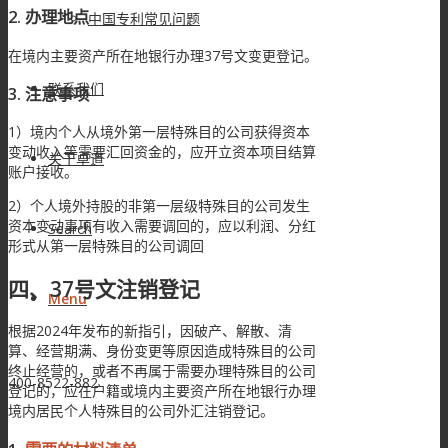
2. 办理地点
中国专利常见问题
在境内主要资产所在地银行办理37号文变更登记。
联系我们
3. 注意事项
1）境内个人从境外第一层特殊目的公司获得资本
变动收入等需要汇回资金的，应开立资本项目结算
关于卓道
账户接收。
2）个人境外持股的非第一层级特殊目的公司发生
资本变动事项有收入需要调回的，应以利润、分红
Search
形式从第一层特殊目的公司调回
四、37号文注销登记
Menu
根据2024年发布的新指引，因破产、解散、清
算、经营期满、身份变更等原因造成特殊目的公司
终止经营的，或者不再属于需要办理特殊目的公司
400-8522-882
登记的，应在户籍或境内主要资产所在地银行办理
境内居民个人特殊目的公司外汇注销登记。