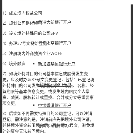
香港渣打银行开户
1）成立境内权益公司
香港大新银行开户
2）规划公司整体架构
3）设立境外特殊目的公司SPV
华侨永亨银行开户
4）办理37号文初始登记
5）注册境内外商独资企业WOFE
6）境外融资
新加坡华侨银行开户
7）如境外特殊目的公司基本信息或股份发生变
更，应及时办理37号文变更登记，包括：已登记境
香港东亚银行开户
外特殊目的公司发生境内居民个人股东、名称、经
营期限等基本信息变更，或发生境内居民个人增
资、减资、股权转让或置换、合并或分立等重要事
项变更。
中银香港银行开户
8）后续如不再需要特殊目的公司登记，可以注销
登记。需注意的是，注销前应先把境外公司注销，
并将境外资金转回境内后，再注销37号文，避免境
美国华美银行开户
外的资金无法转回境内。