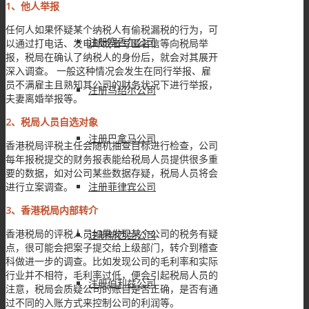
1、他人举报
任何人如果怀疑某个纳税人有偷税漏税的行为，可
注册塞舌尔公司
以通过打电话、发电邮或者写匿名信等向税局举
报，税局在确认了纳税人的身份后，就会对其展开
深入调查。 一般这种情况会发生在同行举报、雇
员不满雇主且熟知其公司的财务状况下进行举报，
注册马绍尔公司
夫妻离婚举报等。
2、税局人员自选对象
注册巴拿马公司
香港税局评税主任会随机抽查目标进行检查，公司
每年报税提交的财务报表能给税局人员提供很多重
要的数据，如对公司某些数据存疑，税局人员将会
进行立案调查。
注册菲律宾公司
3、香港税局内部转介
香港税局的评税人员如果发现某个公司的税务有疑
注册新西兰公司
点，很可能会把案子提交给上级部门，转介到稽查
科做进一步的调查。比如发现公司的毛利率和实际
行业并不相符，毛利率过低，便会引起税局人员的
注册伯利兹公司
注意，税局会质疑公司的账目是否正确，是否有通
过不同的入账方式来控制公司的利润等。