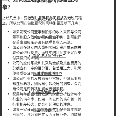
香港渣打银行开户
象？
上述几点中，要特别注意因税务问题被香港税局稽
香港大新银行开户
查，所以公司在做账报税时需特别留意以下几点：
如果发现公司董事和股东的收入来源与公司
董事和股东借给公司的资金不符，则可能怀
华侨永亨银行开户
疑董事和股东是否有隐瞒其收入来源。
如公司在短期内大量购买固定资产或者向关
联公司进行投资，而往年的利润并不足以支
新加坡华侨银行开户
付其投资的金额。
公司的应付账款和其采购金额及其他费用的
总额应有一定的百分百，若差距过大，税局
便会质疑公司支出的真实性。
香港东亚银行开户
如公司行业的发展前景非常好，但其营业额
却连续暴跌，则容易引起税局的调查，会判
断公司是否转移利润或者漏报税。
中银香港银行开户
税局每年都会根据收到的财报分析统计每个
行业的毛利率，如果一间公司的毛利润与其
行业相差较大，便会引起税局的注意。
如果一家公司运营了很多年，但是每年都是
美国华美银行开户
亏损的，且公司还在大力发展业务，招聘员