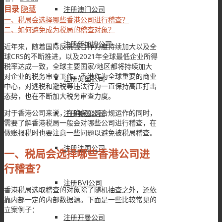
目录
隐藏
注册澳门公司
一、税局会选择哪些香港公司进行稽查？
二、如何避免成为税局的稽查对象？
注册新加坡公司
近年来，随着国际反洗钱合作力度持续加大以及全
球CRS的不断推进，以及2021年全球最低企业所得
税率达成一致，全球主要国家/地区都将持续加大
对企业的税务审查工作。香港作为全球重要的商业
注册英国公司
中心，对逃税和避税等违法行为一直保持高压打击
态势，也在不断加大税务审查力度。
对于香港公司来说，在确保公司合规运作的同时，
注册美国公司
需要了解香港税局一般会对哪些公司进行稽查，在
做账报税时也要注意一些问题以避免被税局稽查。
注册法国公司
一、税局会选择哪些香港公司进
行稽查？
注册BVI公司
香港税局选取稽查的对象除了随机抽查之外，还依
靠内部一定的内部数据源。下面是一些比较常见的
立案例子：
注册开曼公司