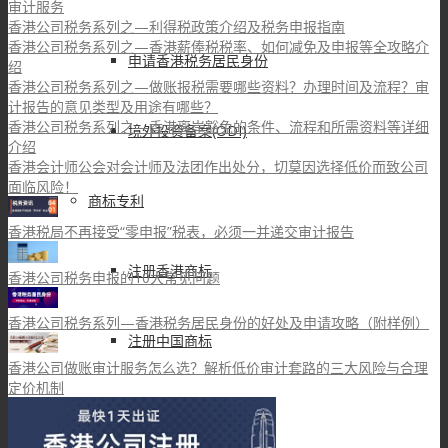
审计服务
香港公司税务系列之—利得税政策介绍及税务申报指南
香港公司税务系列之—香港薪俸税税率、如何减免及申报等全攻略介
申请香港税务居民身份
绍
香港公司税务系列之—做账报税需要哪些资料？办理时间及流程？审
计报告的意见类型及用途有哪些？
香港公司税务系列之—香港离岸豁免的条件、流程和所需资料等详细
境外投资备案(ODI)
介绍
香港会计师公会对会计师及法团作出处分，切莫因选择低价而致公司
面临风险！
商标专利
香港税局不再接受“零申报”税表，必须一并递交审计报告
注册香港商标
香港公司税务申报的10大常见问题
香港公司税务系列—香港税务居民身份的好处及申请攻略（附样例）
注册中国商标
香港公司做账审计服务怎么选？解析低价审计套路的三大风险与合理
定价机制
注册欧盟商标