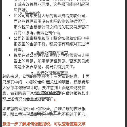
工或者改善营业环境，这些都可能会引起税
局怀疑。
秘书服务
如公司每年支付大额的管理费给关联公司，
而这些管理费用没有实际的业务单据凭证，
那么税局会复核公司之间的关联交易是否符
合商业原则。
香港公司年审
公司的董事薪酬和员工薪金如果和实际申报
报表里的金额不符，税局便有可能对其进行
调查。
香港公司股东变更
税局在对公司进行调查前，也会留意审计报
告上的意见，如果是保留意见、否定意见或
者是不发表意见，税局会特别关注。
香港公司董事变更
总的来说，公司的财务报表上有大量的信息，上面
只是其中的一小部分会引起关注的项目，还是希望
大家每年做账审计时，要注意到上面这些财务信
香港公司更名
息，做到防患于未然。我们在给客户做账报税如出
现上述情况也会重点提醒客户
。
如果您的香港公司正常经营，合理合规的做账报
香港公司注销
税，那么香港税局即使来查账，也不用过于担心。
想进一步了解如何做账报税，可以查看这篇文章