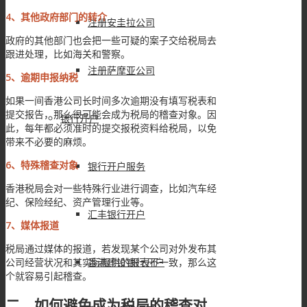
4、其他政府部门的转介
注册安圭拉公司
政府的其他部门也会把一些可疑的案子交给税局去
跟进处理，比如海关和警察。
注册萨摩亚公司
5、逾期申报纳税
如果一间香港公司长时间多次逾期没有填写税表和
提交报告，那么很可能会成为税局的稽查对象。因
银行开户
此，每年都必须准时的提交报税资料给税局，以免
带来不必要的麻烦。
6、特殊稽查对象
银行开户服务
香港税局会对一些特殊行业进行调查，比如汽车经
纪、保险经纪、资产管理行业等。
汇丰银行开户
7、媒体报道
税局通过媒体的报道，若发现某个公司对外发布其
公司经营状况和其实际提供的报表不一致，那么这
香港建设银行开户
个就容易引起稽查。
二、如何避免成为税局的稽查对